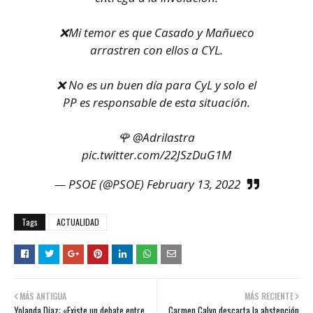
❌Mi temor es que Casado y Mañueco
arrastren con ellos a CYL.
❌ No es un buen día para CyL y solo el
PP es responsable de esta situación.
🌹
@Adrilastra
pic.twitter.com/22JSzDuG1M
— PSOE (@PSOE)
February 13, 2022
Tags
ACTUALIDAD
MÁS ANTIGUA
MÁS RECIENTE
Yolanda Díaz: «Existe un debate entre
Carmen Calvo descarta la abstención