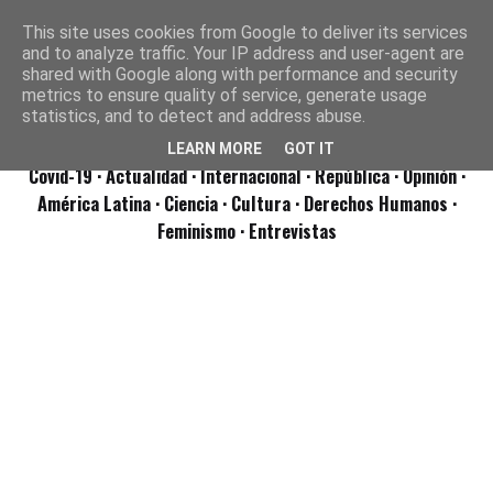
This site uses cookies from Google to deliver its services
and to analyze traffic. Your IP address and user-agent are
shared with Google along with performance and security
metrics to ensure quality of service, generate usage
statistics, and to detect and address abuse.
LEARN MORE
GOT IT
Covid-19
· Actualidad
· Internacional
· República
· Opinión
·
América Latina ·
Ciencia ·
Cultura ·
Derechos Humanos ·
Feminismo ·
Entrevistas