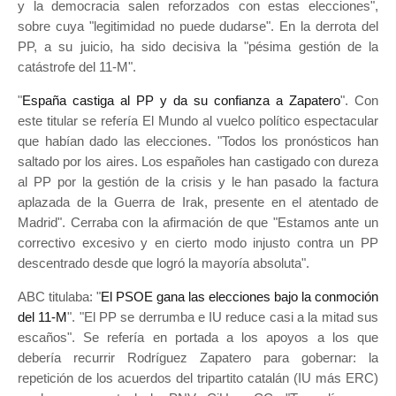
y la democracia salen reforzados con estas elecciones",
sobre cuya "legitimidad no puede dudarse". En la derrota del
PP, a su juicio, ha sido decisiva la "pésima gestión de la
catástrofe del 11-M".
"
España castiga al PP y da su confianza a Zapatero
". Con
este titular se refería El Mundo al vuelco político espectacular
que habían dado las elecciones. "Todos los pronósticos han
saltado por los aires. Los españoles han castigado con dureza
al PP por la gestión de la crisis y le han pasado la factura
aplazada de la Guerra de Irak, presente en el atentado de
Madrid". Cerraba con la afirmación de que "Estamos ante un
correctivo excesivo y en cierto modo injusto contra un PP
descentrado desde que logró la mayoría absoluta".
ABC titulaba: "
El PSOE gana las elecciones bajo la conmoción
del 11-M
". "El PP se derrumba e IU reduce casi a la mitad sus
escaños". Se refería en portada a los apoyos a los que
debería recurrir Rodríguez Zapatero para gobernar: la
repetición de los acuerdos del tripartito catalán (IU más ERC)