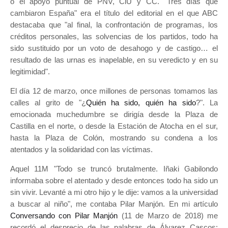
o el apoyo puntual de PNV, CiU y CC. "Tres días que
cambiaron España" era el título del editorial en el que ABC
destacaba que "al final, la confrontación de programas, los
créditos personales, las solvencias de los partidos, todo ha
sido sustituido por un voto de desahogo y de castigo… el
resultado de las urnas es inapelable, en su veredicto y en su
legitimidad".
El día 12 de marzo, once millones de personas tomamos las
calles al grito de "¿
Quién ha sido, quién ha sido
?". La
emocionada muchedumbre se dirigía desde la Plaza de
Castilla en el norte, o desde la Estación de Atocha en el sur,
hasta la Plaza de Colón, mostrando su condena a los
atentados y la solidaridad con las víctimas.
Aquel 11M "Todo se truncó brutalmente. Iñaki Gabilondo
informaba sobre el atentado y desde entonces todo ha sido un
sin vivir. Levanté a mi otro hijo y le dije: vamos a la universidad
a buscar al niño", me contaba Pilar Manjón. En mi artículo
Conversando con Pilar Manjón
(11 de Marzo de 2018) me
recordó el desprecio de las palabras de Álvarez Cascos: