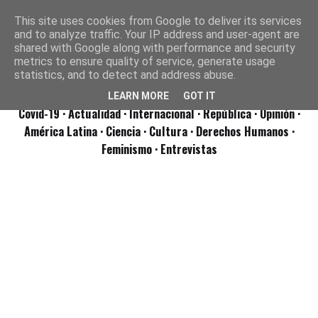
This site uses cookies from Google to deliver its services
and to analyze traffic. Your IP address and user-agent are
shared with Google along with performance and security
metrics to ensure quality of service, generate usage
statistics, and to detect and address abuse.
LEARN MORE
GOT IT
Covid-19
· Actualidad
· Internacional
· República
· Opinión
·
América Latina ·
Ciencia ·
Cultura ·
Derechos Humanos ·
Feminismo ·
Entrevistas