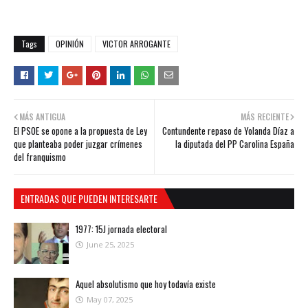
Tags
OPINIÓN
VICTOR ARROGANTE
MÁS ANTIGUA
MÁS RECIENTE
El PSOE se opone a la propuesta de Ley
Contundente repaso de Yolanda Díaz a
que planteaba poder juzgar crímenes
la diputada del PP Carolina España
del franquismo
ENTRADAS QUE PUEDEN INTERESARTE
1977: 15J jornada electoral
June 25, 2025
Aquel absolutismo que hoy todavía existe
May 07, 2025