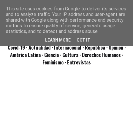
This site uses cookies from Google to deliver its services
and to analyze traffic. Your IP address and user-agent are
shared with Google along with performance and security
metrics to ensure quality of service, generate usage
statistics, and to detect and address abuse.
LEARN MORE
GOT IT
Covid-19
· Actualidad
· Internacional
· República
· Opinión
·
América Latina ·
Ciencia ·
Cultura ·
Derechos Humanos ·
Feminismo ·
Entrevistas