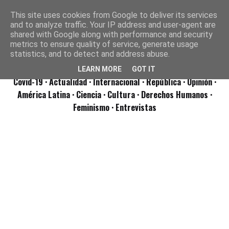
This site uses cookies from Google to deliver its services
and to analyze traffic. Your IP address and user-agent are
shared with Google along with performance and security
metrics to ensure quality of service, generate usage
statistics, and to detect and address abuse.
LEARN MORE
GOT IT
Covid-19
· Actualidad
· Internacional
· República
· Opinión
·
América Latina ·
Ciencia ·
Cultura ·
Derechos Humanos ·
Feminismo ·
Entrevistas