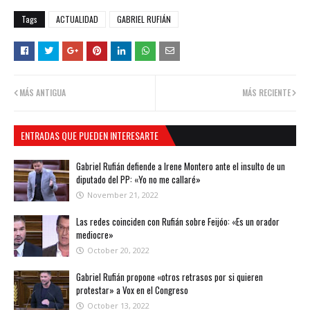
Tags
ACTUALIDAD
GABRIEL RUFIÁN
MÁS ANTIGUA
MÁS RECIENTE
ENTRADAS QUE PUEDEN INTERESARTE
Gabriel Rufián defiende a Irene Montero ante el insulto de un
diputado del PP: «Yo no me callaré»
November 21, 2022
Las redes coinciden con Rufián sobre Feijóo: «Es un orador
mediocre»
October 20, 2022
Gabriel Rufián propone «otros retrasos por si quieren
protestar» a Vox en el Congreso
October 13, 2022