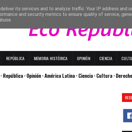
eliver its services and to analyze traffic. Your IP address and 
ormance and security metrics to ensure quality of service, gen
abuse.
REPÚBLICA
MEMORIA HISTÓRICA
OPINIÓN
CIENCIA
CULT
l
· República
· Opinión
· América Latina ·
Ciencia ·
Cultura ·
Derech
RED