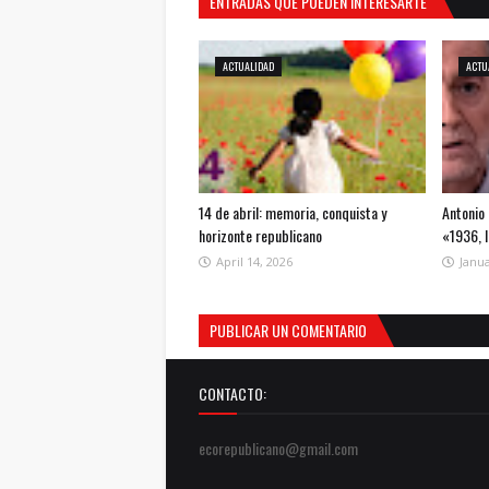
ENTRADAS QUE PUEDEN INTERESARTE
ACTUALIDAD
ACTU
14 de abril: memoria, conquista y
Antonio 
horizonte republicano
«1936, 
April 14, 2026
Janua
PUBLICAR UN COMENTARIO
CONTACTO:
ecorepublicano@gmail.com