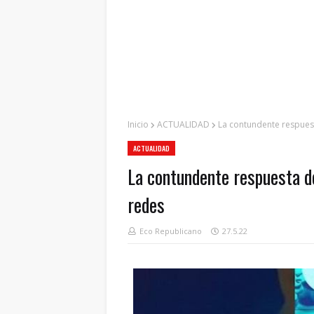
Inicio
ACTUALIDAD
La contundente respuest
ACTUALIDAD
La contundente respuesta d
redes
Eco Republicano
27.5.22