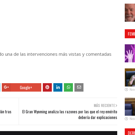
FEM
ndo una de las intervenciones más vistas y comentadas
Google+
No
MÁS RECIENTE
lán tras
El Gran Wyoming analiza las razones por las que el rey emérito
debería dar explicaciones
No
DER