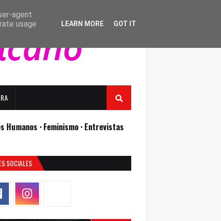
user-agent
erate usage
LEARN MORE
GOT IT
URA
os Humanos ·
Feminismo ·
Entrevistas
ES SOCIALES