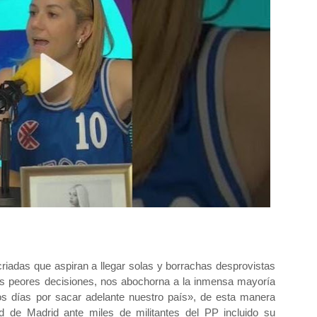
criadas que aspiran a llegar solas y borrachas desprovistas
sus peores decisiones, nos abochorna a la inmensa mayoría
os días por sacar adelante nuestro país», de esta manera
d de Madrid ante miles de militantes del PP incluido su