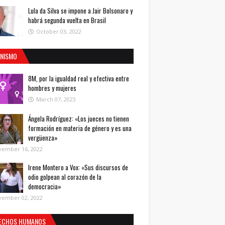
Lula da Silva se impone a Jair Bolsonaro y
habrá segunda vuelta en Brasil
October 03, 2022
INISMO
8M, por la igualdad real y efectiva entre
hombres y mujeres
March 07, 2023
Ángela Rodríguez: «Los jueces no tienen
formación en materia de género y es una
vergüenza»
vember 16, 2022
Irene Montero a Vox: «Sus discursos de
odio golpean al corazón de la
democracia»
vember 02, 2022
ECHOS HUMANOS