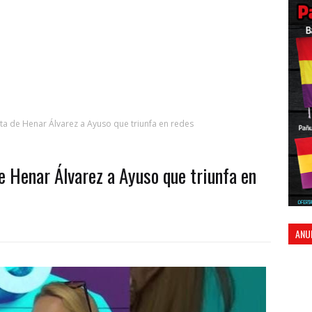
a de Henar Álvarez a Ayuso que triunfa en redes
e Henar Álvarez a Ayuso que triunfa en
ANU