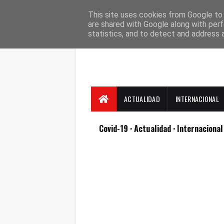
Suscríbete
Contacto
Nosotros
This site uses cookies from Google to d
are shared with Google along with perf
statistics, and to detect and address 
ACTUALIDAD
INTERNACIONAL
Covid-19
· Actualidad
· Internaciona