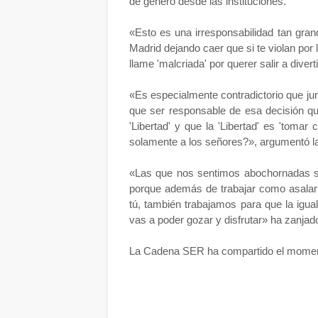
de género desde las instituciones.
«Esto es una irresponsabilidad tan gra
Madrid dejando caer que si te violan por 
llame 'malcriada' por querer salir a diverti
«Es especialmente contradictorio que ju
que ser responsable de esa decisión q
'Libertad' y que la 'Libertad' es 'tomar 
solamente a los señores?», argumentó l
«Las que nos sentimos abochornadas s
porque además de trabajar como asalari
tú, también trabajamos para que la igu
vas a poder gozar y disfrutar» ha zanjad
La Cadena SER ha compartido el momen