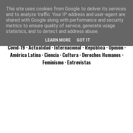
This site uses cookies from Google to deliver its services
and to analyze traffic. Your IP address and user-agent are
shared with Google along with performance and security
metrics to ensure quality of service, generate usage
statistics, and to detect and address abuse.
LEARN MORE
GOT IT
Covid-19
· Actualidad
· Internacional
· República
· Opinión
·
América Latina ·
Ciencia ·
Cultura ·
Derechos Humanos ·
Feminismo ·
Entrevistas