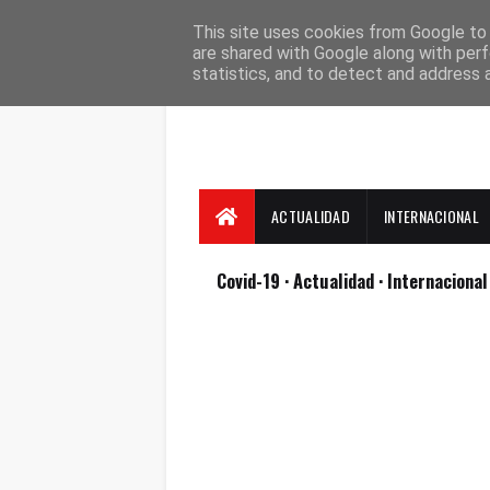
Suscríbete
Contacto
Nosotros
This site uses cookies from Google to d
are shared with Google along with perf
statistics, and to detect and address 
ACTUALIDAD
INTERNACIONAL
Covid-19
· Actualidad
· Internaciona