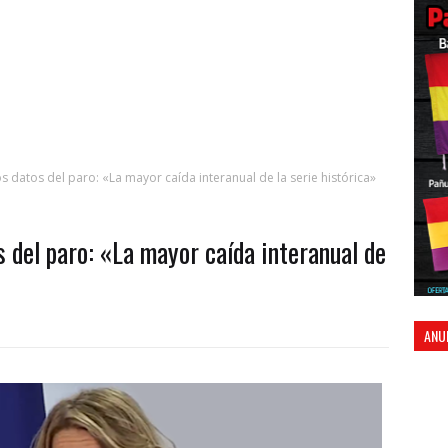
s datos del paro: «La mayor caída interanual de la serie histórica»
s del paro: «La mayor caída interanual de
ANU