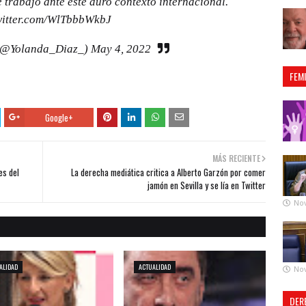
 trabajo ante este duro contexto internacional.
witter.com/WlTbbbWkbJ
(@Yolanda_Diaz_)
May 4, 2022
FEM
Google+
MÁS RECIENTE
es del
La derecha mediática critica a Alberto Garzón por comer
jamón en Sevilla y se lía en Twitter
No
ALIDAD
ACTUALIDAD
No
DER