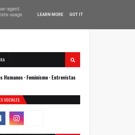
user-agent
erate usage
LEARN MORE
GOT IT
URA
os Humanos ·
Feminismo ·
Entrevistas
ES SOCIALES