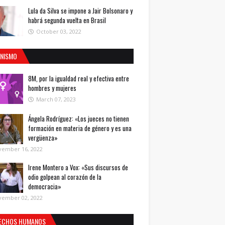
Lula da Silva se impone a Jair Bolsonaro y
habrá segunda vuelta en Brasil
October 03, 2022
INISMO
8M, por la igualdad real y efectiva entre
hombres y mujeres
March 07, 2023
Ángela Rodríguez: «Los jueces no tienen
formación en materia de género y es una
vergüenza»
vember 16, 2022
Irene Montero a Vox: «Sus discursos de
odio golpean al corazón de la
democracia»
vember 02, 2022
ECHOS HUMANOS