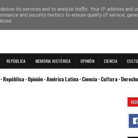
eliver its services and to analyze traffic. Your IP address and 
ormance and security metrics to ensure quality of service, gen
abuse.
REPÚBLICA
MEMORIA HISTÓRICA
OPINIÓN
CIENCIA
CULT
l
· República
· Opinión
· América Latina ·
Ciencia ·
Cultura ·
Derech
RED