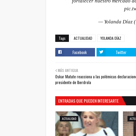
fortalecer nuestro mercado de
pic.t
— Yolanda Díaz 
Tags
ACTUALIDAD
YOLANDA DÍAZ
Facebook
Twitter
MÁS ANTIGUA
Oskar Matute reacciona a las polémicas declaracion
presidente de Iberdrola
ENTRADAS QUE PUEDEN INTERESARTE
ACTUALIDAD
ACTU