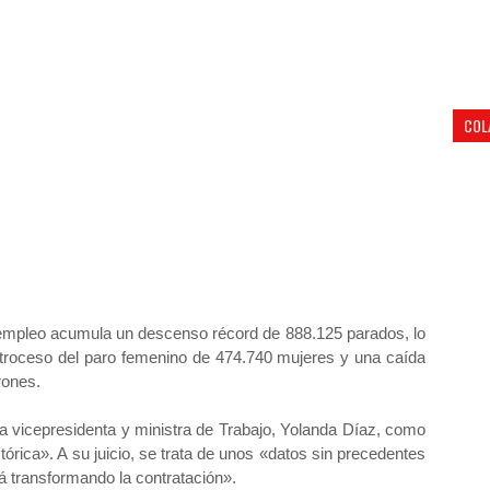
COL
sempleo acumula un descenso récord de 888.125 parados, lo
roceso del paro femenino de 474.740 mujeres y una caída
rones.
la vicepresidenta y ministra de Trabajo, Yolanda Díaz, como
stórica». A su juicio, se trata de unos «datos sin precedentes
tá transformando la contratación».