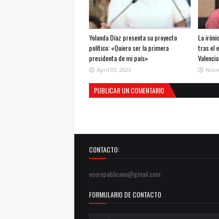
Yolanda Díaz presenta su proyecto
La iróni
político: «Quiero ser la primera
tras el 
presidenta de mi país»
Valencia
April 03, 2023
Nove
PUBLICAR UN COMENTARIO
CONTACTO:
ecorepublicano@gmail.com
FORMULARIO DE CONTACTO