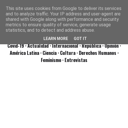
This site uses cookies from Google to deliver its services
and to analyze traffic. Your IP address and user-agent are
shared with Google along with performance and security
metrics to ensure quality of service, generate usage
statistics, and to detect and address abuse.
LEARN MORE
GOT IT
Covid-19
· Actualidad
· Internacional
· República
· Opinión
·
América Latina ·
Ciencia ·
Cultura ·
Derechos Humanos ·
Feminismo ·
Entrevistas