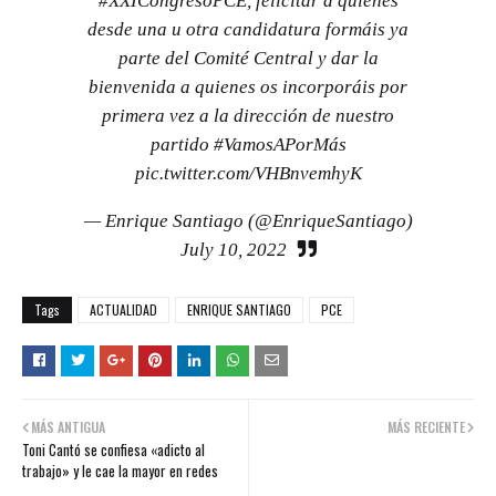
#XXICongresoPCE
, felicitar a quienes
desde una u otra candidatura formáis ya
parte del Comité Central y dar la
bienvenida a quienes os incorporáis por
primera vez a la dirección de nuestro
partido
#VamosAPorMás
pic.twitter.com/VHBnvemhyK
— Enrique Santiago (@EnriqueSantiago)
July 10, 2022
Tags
ACTUALIDAD
ENRIQUE SANTIAGO
PCE
MÁS ANTIGUA
MÁS RECIENTE
Toni Cantó se confiesa «adicto al
trabajo» y le cae la mayor en redes