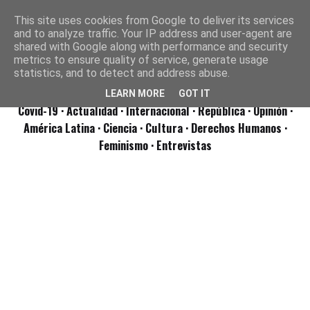
This site uses cookies from Google to deliver its services
and to analyze traffic. Your IP address and user-agent are
shared with Google along with performance and security
metrics to ensure quality of service, generate usage
statistics, and to detect and address abuse.
LEARN MORE
GOT IT
Covid-19
· Actualidad
· Internacional
· República
· Opinión
·
América Latina ·
Ciencia ·
Cultura ·
Derechos Humanos ·
Feminismo ·
Entrevistas