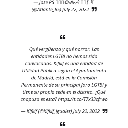
— Jose PS 💁🏻‍♂️🌻🚲🎶 🏳️‍🌈🏳️‍⚧️
(@Atlante_85)
July 22, 2022
Qué vergüenza y qué horror. Las
entidades LGTBI no hemos sido
convocadas. Kifkif es una entidad de
Utilidad Pública según el Ayuntamiento
de Madrid, está en la Comisión
Permanente de su principal foro LGTBI y
tiene su propia sede en el distrito. ¿Qué
chapuza es esta?
https://t.co/T7x33cfrwo
— Kifkif (@Kifkif_iguales)
July 22, 2022