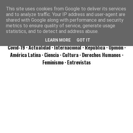
This site uses cookies from Google to deliver its services
and to analyze traffic. Your IP address and user-agent are
shared with Google along with performance and security
metrics to ensure quality of service, generate usage
statistics, and to detect and address abuse.
LEARN MORE
GOT IT
Covid-19
· Actualidad
· Internacional
· República
· Opinión
·
América Latina ·
Ciencia ·
Cultura ·
Derechos Humanos ·
Feminismo ·
Entrevistas