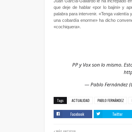
Juan García-Gallardo le ha increpado e
que deje de hablar «por lo bajini» y 
palabra para intervenir. «Tenga valentía
una cobardía enorme» ha dicho convenci
«cochiquera».
PP y Vox son lo mismo. Est
htt
— Pablo Fernández (
Tags
ACTUALIDAD
PABLO FERNÁNDEZ
Facebook
Twitter
MÁS ANTIGUA