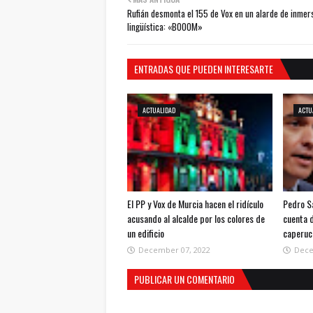
Rufián desmonta el 155 de Vox en un alarde de inmer
lingüística: «BOOOM»
ENTRADAS QUE PUEDEN INTERESARTE
ACTUALIDAD
ACTU
El PP y Vox de Murcia hacen el ridículo
Pedro S
acusando al alcalde por los colores de
cuenta 
un edificio
caperuc
December 07, 2022
Dece
PUBLICAR UN COMENTARIO