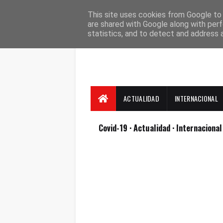
Suscríbete
Contacto
Nosotros
This site uses cookies from Google to d
are shared with Google along with perf
statistics, and to detect and address 
ACTUALIDAD
INTERNACIONAL
Covid-19
· Actualidad
· Internaciona