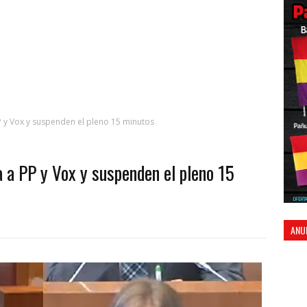
P y Vox y suspenden el pleno 15 minutos
 a PP y Vox y suspenden el pleno 15
ANU