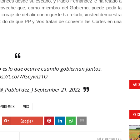
ntonces desde su escaño, y Pablo Fernández le ha retado a
aproveche que, como miembro del Gobierno, puede pedir la
 y coraje de debatir conmigo» le ha retado, «usted demuestra
do de que PP y Vox tratan de convertir las Cortes en una
o es lo que ocurre cuando gobiernan juntos.
ps://t.co/WlScyvnz1O
FAC
@_PabloFdez_)
September 21, 2022
PODEMOS
VOX
REC
Google+
MÁS RECIENTE