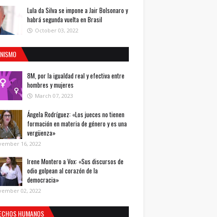
Lula da Silva se impone a Jair Bolsonaro y
habrá segunda vuelta en Brasil
October 03, 2022
INISMO
8M, por la igualdad real y efectiva entre
hombres y mujeres
March 07, 2023
Ángela Rodríguez: «Los jueces no tienen
formación en materia de género y es una
vergüenza»
vember 16, 2022
Irene Montero a Vox: «Sus discursos de
odio golpean al corazón de la
democracia»
vember 02, 2022
ECHOS HUMANOS