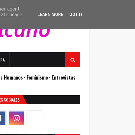
user-agent
erate usage
LEARN MORE
GOT IT
URA
os Humanos ·
Feminismo ·
Entrevistas
ES SOCIALES