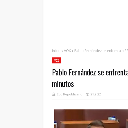
Inicio
VOX
Pablo Fernández se enfrenta a P
VOX
Pablo Fernández se enfrenta
minutos
Eco Republicano
21.9.22