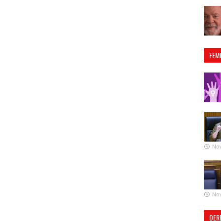
FEM
No
No
DER