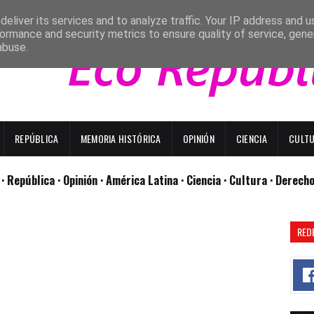
eliver its services and to analyze traffic. Your IP address and 
ormance and security metrics to ensure quality of service, gen
abuse.
REPÚBLICA
MEMORIA HISTÓRICA
OPINIÓN
CIENCIA
CULT
l
· República
· Opinión
· América Latina ·
Ciencia ·
Cultura ·
Derech
RED