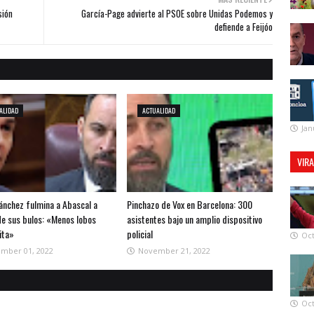
sión
García-Page advierte al PSOE sobre Unidas Podemos y
defiende a Feijóo
ALIDAD
ACTUALIDAD
Jan
VIR
ánchez fulmina a Abascal a
Pinchazo de Vox en Barcelona: 300
de sus bulos: «Menos lobos
asistentes bajo un amplio dispositivo
ita»
policial
Oct
mber 01, 2022
November 21, 2022
Oct