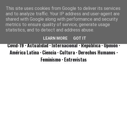
This site uses cookies from Google to deliver its services
and to analyze traffic. Your IP address and user-agent are
shared with Google along with performance and security
metrics to ensure quality of service, generate usage
statistics, and to detect and address abuse.
LEARN MORE
GOT IT
Covid-19
· Actualidad
· Internacional
· República
· Opinión
·
América Latina ·
Ciencia ·
Cultura ·
Derechos Humanos ·
Feminismo ·
Entrevistas