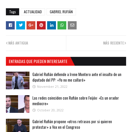
Tags
ACTUALIDAD
GABRIEL RUFIÁN
MÁS ANTIGUA
MÁS RECIENTE
ENTRADAS QUE PUEDEN INTERESARTE
Gabriel Rufián defiende a Irene Montero ante el insulto de un
diputado del PP: «Yo no me callaré»
November 21, 2022
Las redes coinciden con Rufián sobre Feijóo: «Es un orador
mediocre»
October 20, 2022
Gabriel Rufián propone «otros retrasos por si quieren
protestar» a Vox en el Congreso