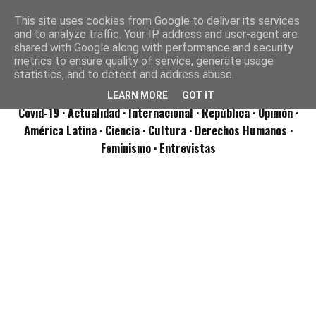
This site uses cookies from Google to deliver its services
and to analyze traffic. Your IP address and user-agent are
shared with Google along with performance and security
metrics to ensure quality of service, generate usage
statistics, and to detect and address abuse.
LEARN MORE
GOT IT
Covid-19
· Actualidad
· Internacional
· República
· Opinión
·
América Latina ·
Ciencia ·
Cultura ·
Derechos Humanos ·
Feminismo ·
Entrevistas