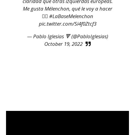
claridad que otras izquierdas europeas.
Me gusta Mélenchon, qué le voy a hacer
👇🏻
#LaBaseMelenchon
pic.twitter.com/Si4f0Ztcf3
— Pablo Iglesias 🔻 (@PabloIglesias)
October 19, 2022