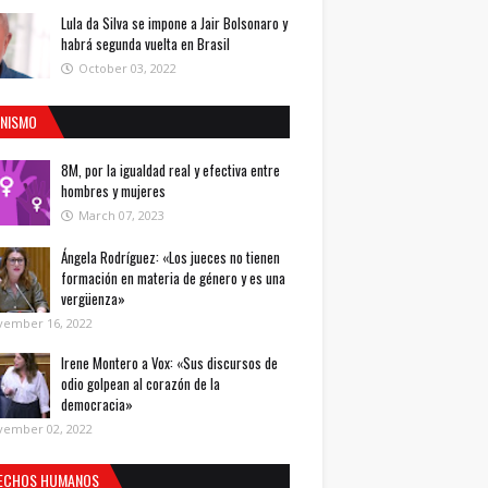
Lula da Silva se impone a Jair Bolsonaro y
habrá segunda vuelta en Brasil
October 03, 2022
INISMO
8M, por la igualdad real y efectiva entre
hombres y mujeres
March 07, 2023
Ángela Rodríguez: «Los jueces no tienen
formación en materia de género y es una
vergüenza»
vember 16, 2022
Irene Montero a Vox: «Sus discursos de
odio golpean al corazón de la
democracia»
vember 02, 2022
ECHOS HUMANOS