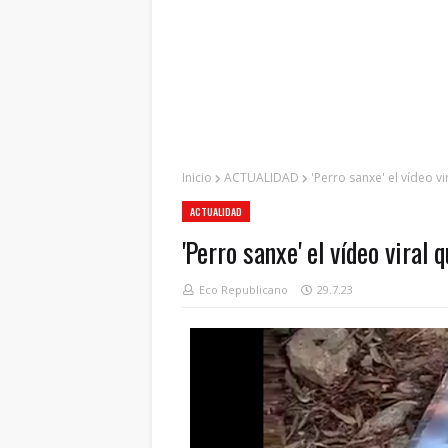
Inicio
ACTUALIDAD
'Perro sanxe' el vídeo vi
ACTUALIDAD
'Perro sanxe' el vídeo viral 
Eco Republicano
29.7.23