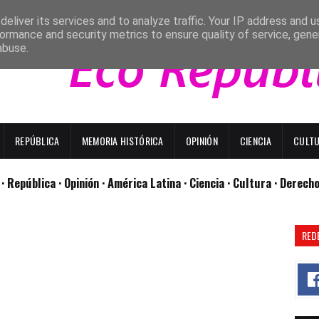
eliver its services and to analyze traffic. Your IP address and 
ormance and security metrics to ensure quality of service, gen
abuse.
REPÚBLICA
MEMORIA HISTÓRICA
OPINIÓN
CIENCIA
CULT
l
· República
· Opinión
· América Latina ·
Ciencia ·
Cultura ·
Derech
RED