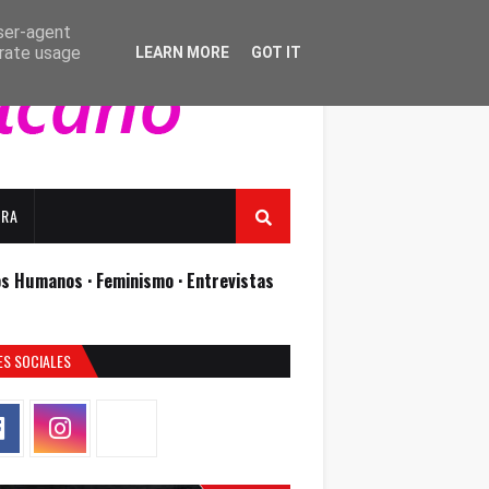
user-agent
erate usage
LEARN MORE
GOT IT
URA
os Humanos ·
Feminismo ·
Entrevistas
ES SOCIALES