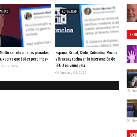
ALIDAD
ACTUALIDAD
FEM
Maíllo se retira de las jornadas
España, Brasil, Chile, Colombia, México
la guerra que todos perdimos»
y Uruguay rechazan la intervención de
EEUU en Venezuela
ry 25, 2026
January 06, 2026
No
No
DER