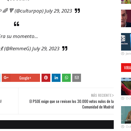
️‍🌈 🔻 (@culturpop)
July 29, 2023
Era su momento...
💃 (@RemmeG)
July 29, 2023
Jan
VIR
Google+
MÁS RECIENTE
Oct
!
El PSOE exige que se revisen los 30.000 votos nulos de la
Comunidad de Madrid
Oct