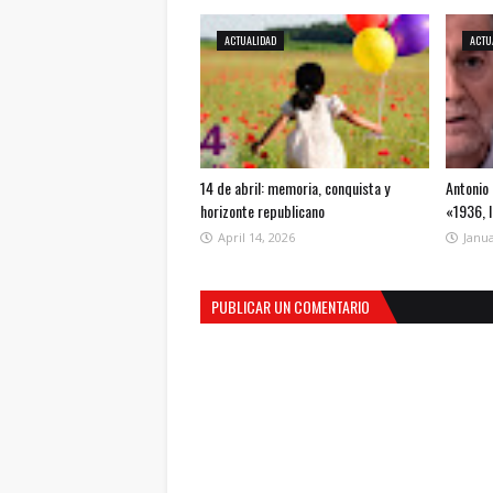
ACTUALIDAD
ACTU
14 de abril: memoria, conquista y
Antonio 
horizonte republicano
«1936, 
April 14, 2026
Janua
PUBLICAR UN COMENTARIO