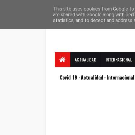
Suscríbete
Contacto
Nosotros
This site uses cookies from Google to d
are shared with Google along with perf
statistics, and to detect and address 
ACTUALIDAD
INTERNACIONAL
Covid-19
· Actualidad
· Internaciona