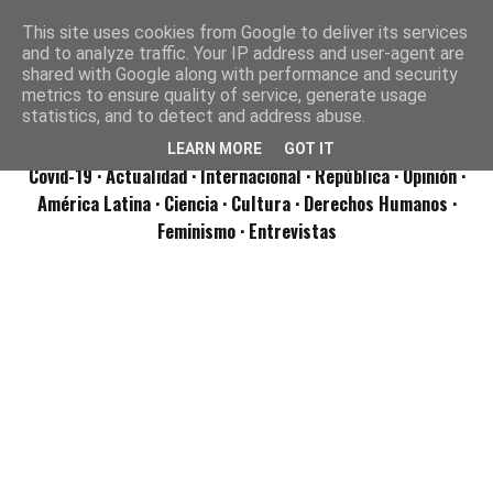
This site uses cookies from Google to deliver its services
and to analyze traffic. Your IP address and user-agent are
shared with Google along with performance and security
metrics to ensure quality of service, generate usage
statistics, and to detect and address abuse.
LEARN MORE
GOT IT
Covid-19
· Actualidad
· Internacional
· República
· Opinión
·
América Latina ·
Ciencia ·
Cultura ·
Derechos Humanos ·
Feminismo ·
Entrevistas