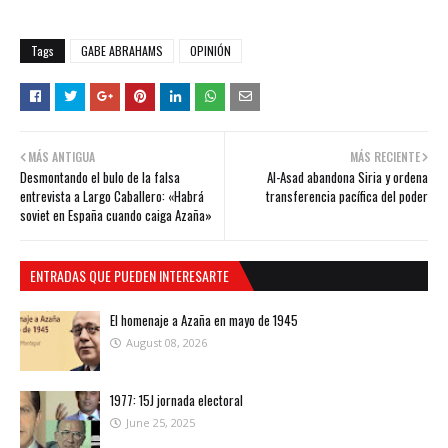
Tags
GABE ABRAHAMS
OPINIÓN
MÁS ANTIGUA
MÁS RECIENTE
Desmontando el bulo de la falsa
Al-Asad abandona Siria y ordena
entrevista a Largo Caballero: «Habrá
transferencia pacífica del poder
soviet en España cuando caiga Azaña»
ENTRADAS QUE PUEDEN INTERESARTE
El homenaje a Azaña en mayo de 1945
August 08, 2026
1977: 15J jornada electoral
June 25, 2025