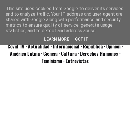
This site uses cookies from Google to deliver its services
and to analyze traffic. Your IP address and user-agent are
shared with Google along with performance and security
metrics to ensure quality of service, generate usage
statistics, and to detect and address abuse.
LEARN MORE
GOT IT
Covid-19
· Actualidad
· Internacional
· República
· Opinión
·
América Latina ·
Ciencia ·
Cultura ·
Derechos Humanos ·
Feminismo ·
Entrevistas