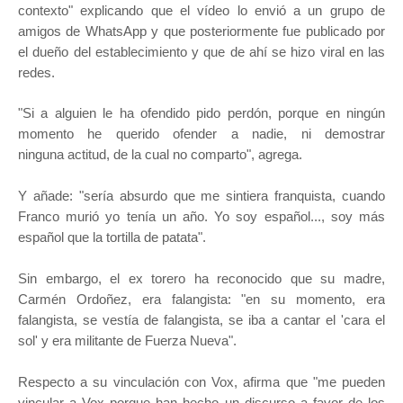
contexto" explicando
que el vídeo lo envió a un grupo de
amigos de WhatsApp y que posteriormente fue publicado por
el dueño del establecimiento y que de ahí se hizo viral en las
redes.
"Si a alguien le ha ofendido pido perdón, porque en ningún
momento he querido ofender a nadie, ni demostrar
ninguna actitud, de la cual no comparto", agrega.
Y añade: "
sería absurdo que me sintiera franquista, cuando
Franco murió yo tenía un año. Yo soy español..., soy más
español que la tortilla de patata".
Sin embargo, el ex torero ha reconocido que su madre,
Carmén Ordoñez, era falangista: "en su momento, era
falangista, se vestía de falangista, se iba a cantar el 'cara el
sol' y era militante de Fuerza Nueva".
Respecto a su vinculación con Vox, afirma que "me pueden
vincular a Vox porque han hecho un discurso a favor de los