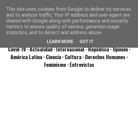
This site uses cookies from Google to deliver its services
and to analyze traffic. Your IP address and user-agent are
shared with Google along with performance and security
metrics to ensure quality of service, generate usage
statistics, and to detect and address abuse.
LEARN MORE
GOT IT
Covid-19
· Actualidad
· Internacional
· República
· Opinión
·
América Latina ·
Ciencia ·
Cultura ·
Derechos Humanos ·
Feminismo ·
Entrevistas