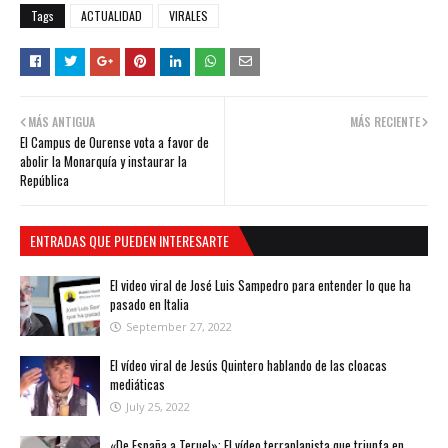
Tags
ACTUALIDAD
VIRALES
MÁS ANTIGUA
MÁS RECIENTE
El Campus de Ourense vota a favor de
abolir la Monarquía y instaurar la
República
ENTRADAS QUE PUEDEN INTERESARTE
El video viral de José Luis Sampedro para entender lo que ha
pasado en Italia
September 27, 2022
El vídeo viral de Jesús Quintero hablando de las cloacas
mediáticas
July 25, 2022
«De España a Teruel»: El vídeo terraplanista que triunfa en