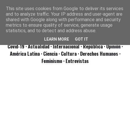
This site uses cookies from Google to deliver its services
and to analyze traffic. Your IP address and user-agent are
shared with Google along with performance and security
metrics to ensure quality of service, generate usage
statistics, and to detect and address abuse.
LEARN MORE
GOT IT
Covid-19
· Actualidad
· Internacional
· República
· Opinión
·
América Latina ·
Ciencia ·
Cultura ·
Derechos Humanos ·
Feminismo ·
Entrevistas