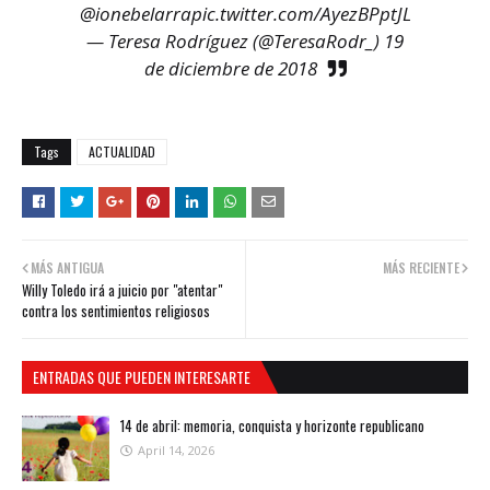
@ionebelarra
pic.twitter.com/AyezBPptJL
— Teresa Rodríguez (@TeresaRodr_)
19
de diciembre de 2018
Tags
ACTUALIDAD
MÁS ANTIGUA
MÁS RECIENTE
Willy Toledo irá a juicio por "atentar"
contra los sentimientos religiosos
ENTRADAS QUE PUEDEN INTERESARTE
14 de abril: memoria, conquista y horizonte republicano
April 14, 2026