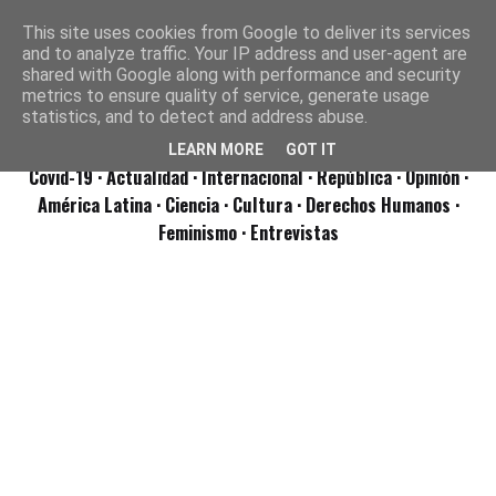
This site uses cookies from Google to deliver its services
and to analyze traffic. Your IP address and user-agent are
shared with Google along with performance and security
metrics to ensure quality of service, generate usage
statistics, and to detect and address abuse.
LEARN MORE
GOT IT
Covid-19
· Actualidad
· Internacional
· República
· Opinión
·
América Latina ·
Ciencia ·
Cultura ·
Derechos Humanos ·
Feminismo ·
Entrevistas