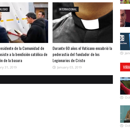
ALIDAD
INTERNACIONAL
presidente de la Comunidad de
Durante 60 años el Vaticano encubrió la
Jan
siste a la bendición católica de
pederastia del fundador de los
ón de la basura
Legionarios de Cristo
VIR
ry 31, 2019
January 03, 2019
Oct
Oct