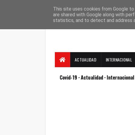
Suscríbete
Contacto
Nosotros
This site uses cookies from Google to d
are shared with Google along with perf
statistics, and to detect and address 
ACTUALIDAD
INTERNACIONAL
Covid-19
· Actualidad
· Internaciona