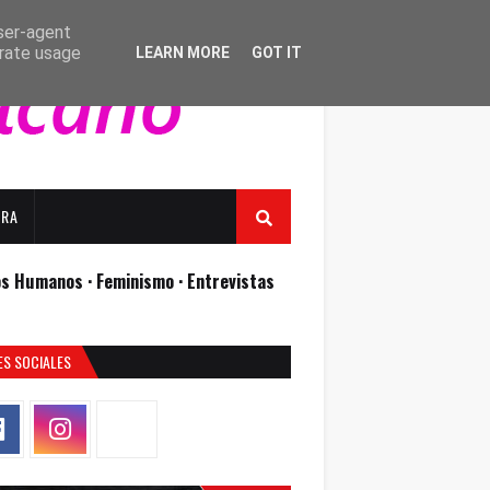
user-agent
erate usage
LEARN MORE
GOT IT
URA
os Humanos ·
Feminismo ·
Entrevistas
ES SOCIALES