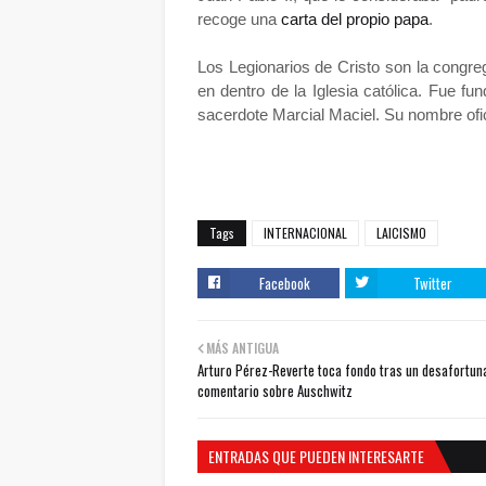
recoge una
carta del propio papa
.
Los Legionarios de Cristo son la congr
en dentro de la Iglesia católica. Fue f
sacerdote Marcial Maciel. Su nombre ofic
Tags
INTERNACIONAL
LAICISMO
Facebook
Twitter
MÁS ANTIGUA
Arturo Pérez-Reverte ‏toca fondo tras un desafortunado
comentario sobre Auschwitz
ENTRADAS QUE PUEDEN INTERESARTE