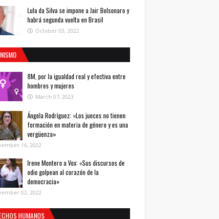
Lula da Silva se impone a Jair Bolsonaro y
habrá segunda vuelta en Brasil
October 03, 2022
INISMO
8M, por la igualdad real y efectiva entre
hombres y mujeres
March 07, 2023
Ángela Rodríguez: «Los jueces no tienen
formación en materia de género y es una
vergüenza»
vember 16, 2022
Irene Montero a Vox: «Sus discursos de
odio golpean al corazón de la
democracia»
vember 02, 2022
ECHOS HUMANOS