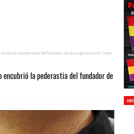
 encubrió la pederastia del fundador de los Legionarios de Cristo
 encubrió la pederastia del fundador de
ANU