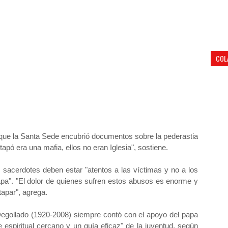
COL
 que la Santa Sede encubrió documentos sobre la pederastia
apó era una mafia, ellos no eran Iglesia", sostiene.
 sacerdotes deben estar "atentos a las víctimas y no a los
apa". "El dolor de quienes sufren estos abusos es enorme y
apar", agrega.
egollado (1920-2008) siempre contó con el apoyo del papa
 espiritual cercano y un guía eficaz" de la juventud, según