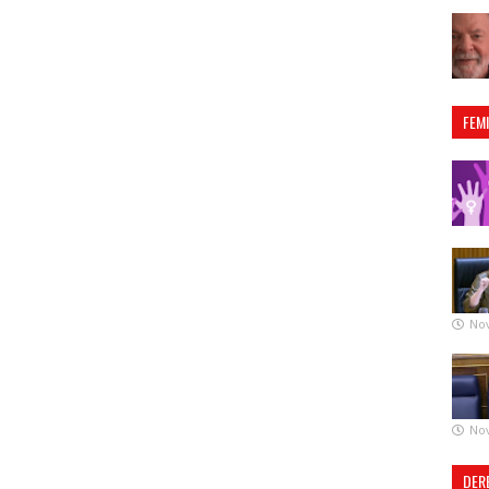
FEM
No
No
DER