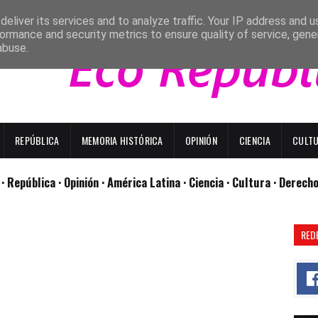
eliver its services and to analyze traffic. Your IP address and 
ormance and security metrics to ensure quality of service, gen
abuse.
REPÚBLICA
MEMORIA HISTÓRICA
OPINIÓN
CIENCIA
CULT
l
· República
· Opinión
· América Latina ·
Ciencia ·
Cultura ·
Derech
RED