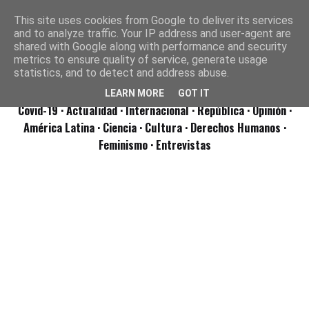
This site uses cookies from Google to deliver its services
and to analyze traffic. Your IP address and user-agent are
shared with Google along with performance and security
metrics to ensure quality of service, generate usage
statistics, and to detect and address abuse.
LEARN MORE
GOT IT
Covid-19
· Actualidad
· Internacional
· República
· Opinión
·
América Latina ·
Ciencia ·
Cultura ·
Derechos Humanos ·
Feminismo ·
Entrevistas