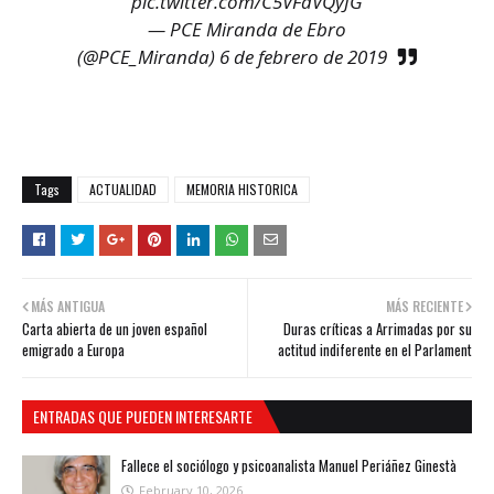
pic.twitter.com/C5VFaVQyJG
— PCE Miranda de Ebro
(@PCE_Miranda)
6 de febrero de 2019
Tags
ACTUALIDAD
MEMORIA HISTORICA
MÁS ANTIGUA
MÁS RECIENTE
Carta abierta de un joven español
Duras críticas a Arrimadas por su
emigrado a Europa
actitud indiferente en el Parlament
ENTRADAS QUE PUEDEN INTERESARTE
Fallece el sociólogo y psicoanalista Manuel Periáñez Ginestà
February 10, 2026