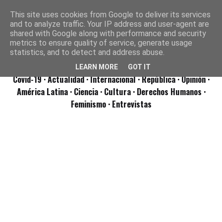
This site uses cookies from Google to deliver its services
and to analyze traffic. Your IP address and user-agent are
shared with Google along with performance and security
metrics to ensure quality of service, generate usage
statistics, and to detect and address abuse.
LEARN MORE
GOT IT
Covid-19
· Actualidad
· Internacional
· República
· Opinión
·
América Latina ·
Ciencia ·
Cultura ·
Derechos Humanos ·
Feminismo ·
Entrevistas