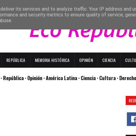
eliver its services and to analyze traffic. Your IP address and 
ormance and security metrics to ensure quality of service, gen
abuse.
REPÚBLICA
MEMORIA HISTÓRICA
OPINIÓN
CIENCIA
CULT
l
· República
· Opinión
· América Latina ·
Ciencia ·
Cultura ·
Derech
RED