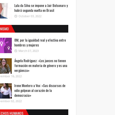
Lula da Silva se impone a Jair Bolsonaro y
habrá segunda vuelta en Brasil
October 03, 2022
INISMO
8M, por la igualdad real y efectiva entre
hombres y mujeres
March 07, 2023
Ángela Rodríguez: «Los jueces no tienen
formación en materia de género y es una
vergüenza»
vember 16, 2022
Irene Montero a Vox: «Sus discursos de
odio golpean al corazón de la
democracia»
vember 02, 2022
ECHOS HUMANOS