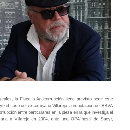
ales, la Fiscalía Anticorrupción tiene previsto pedir este
ye el caso del excomisario Villarejo la imputación del BBVA
rupción entre particulares en la pieza en la que investiga el
aria a Villarejo en 2004, ante una OPA hostil de Sacyr,