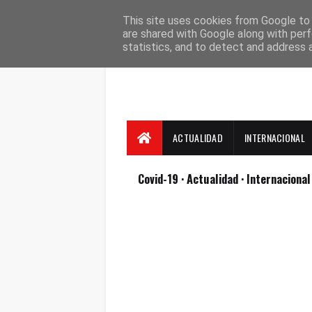
Suscríbete
Contacto
Nosotros
This site uses cookies from Google to d
are shared with Google along with perf
statistics, and to detect and address 
ACTUALIDAD
INTERNACIONAL
Covid-19
· Actualidad
· Internaciona