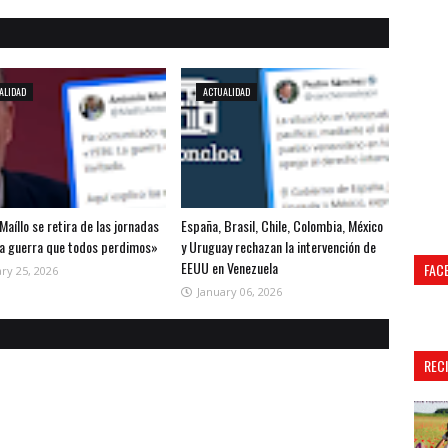
ALIDAD
ACTUALIDAD
Maíllo se retira de las jornadas
España, Brasil, Chile, Colombia, México
la guerra que todos perdimos»
y Uruguay rechazan la intervención de
EEUU en Venezuela
FAC
ry 25, 2026
January 06, 2026
REC