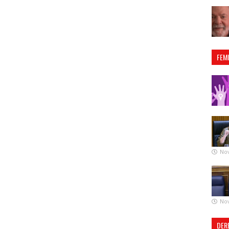
FEM
No
No
DER