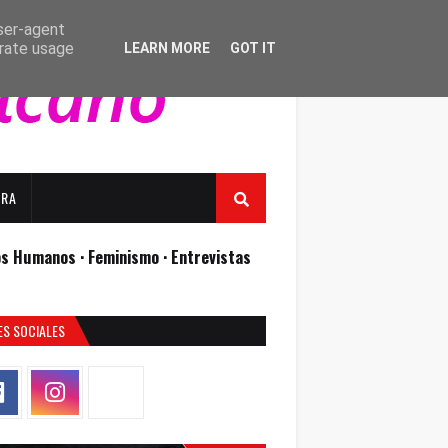
user-agent
erate usage
LEARN MORE
GOT IT
URA
os Humanos ·
Feminismo ·
Entrevistas
ES SOCIALES