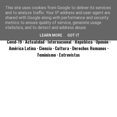
This site uses cookies from Google to deliver its services
and to analyze traffic. Your IP address and user-agent are
shared with Google along with performance and security
metrics to ensure quality of service, generate usage
statistics, and to detect and address abuse.
LEARN MORE
GOT IT
Covid-19
· Actualidad
· Internacional
· República
· Opinión
·
América Latina ·
Ciencia ·
Cultura ·
Derechos Humanos ·
Feminismo ·
Entrevistas