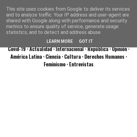
This site uses cookies from Google to deliver its services
and to analyze traffic. Your IP address and user-agent are
shared with Google along with performance and security
metrics to ensure quality of service, generate usage
statistics, and to detect and address abuse.
LEARN MORE
GOT IT
Covid-19
· Actualidad
· Internacional
· República
· Opinión
·
América Latina ·
Ciencia ·
Cultura ·
Derechos Humanos ·
Feminismo ·
Entrevistas