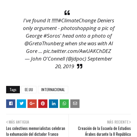
I've found It !!!!!
#ClimateChange
Deniers
only argument - photoshopping a pic of
George
#Soros
' head onto a photo of
@GretaThunberg
when she was with Al
Gore ...
pic.twitter.com/AwUAKChDEZ
— John O'Connell (@jdpoc)
September
20, 2019
Tags
EE.UU
INTERNACIONAL
MÁS ANTIGUA
MÁS RECIENTE
Los colectivos memorialistas celebran
Creación de la Escuela de Estudios
la exhumación del dictador Franco
Árabes durante la II República