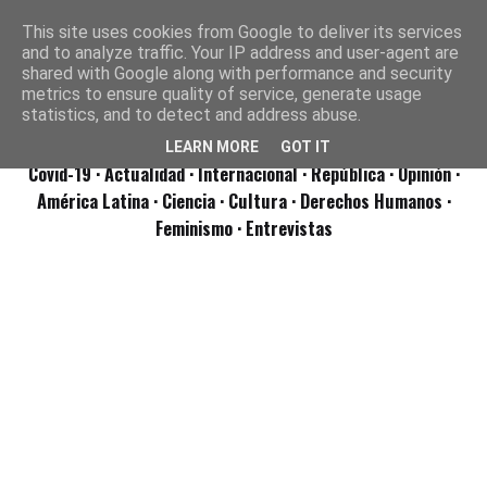
This site uses cookies from Google to deliver its services
and to analyze traffic. Your IP address and user-agent are
shared with Google along with performance and security
metrics to ensure quality of service, generate usage
statistics, and to detect and address abuse.
LEARN MORE
GOT IT
Covid-19
· Actualidad
· Internacional
· República
· Opinión
·
América Latina ·
Ciencia ·
Cultura ·
Derechos Humanos ·
Feminismo ·
Entrevistas