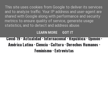
This site uses cookies from Google to deliver its services
and to analyze traffic. Your IP address and user-agent are
shared with Google along with performance and security
metrics to ensure quality of service, generate usage
statistics, and to detect and address abuse.
LEARN MORE
GOT IT
Covid-19
· Actualidad
· Internacional
· República
· Opinión
·
América Latina ·
Ciencia ·
Cultura ·
Derechos Humanos ·
Feminismo ·
Entrevistas