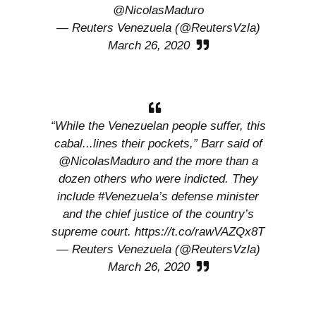
@NicolasMaduro
— Reuters Venezuela (@ReutersVzla)
March 26, 2020
“While the Venezuelan people suffer, this
cabal...lines their pockets,” Barr said of
@NicolasMaduro
and the more than a
dozen others who were indicted. They
include
#Venezuela
’s defense minister
and the chief justice of the country’s
supreme court.
https://t.co/rawVAZQx8T
— Reuters Venezuela (@ReutersVzla)
March 26, 2020