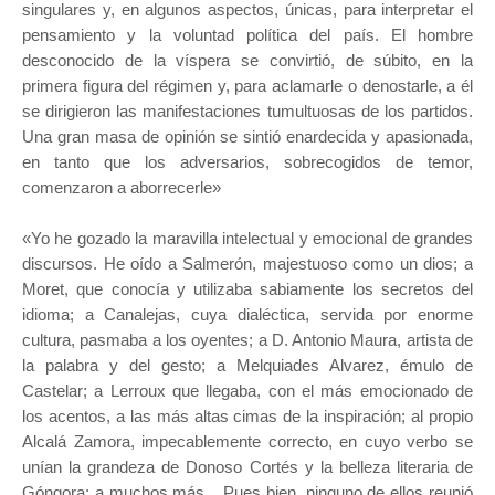
singulares y, en algunos aspectos, únicas, para interpretar el
pensamiento y la voluntad política del país. El hombre
desconocido de la víspera se convirtió, de súbito, en la
primera figura del régimen y, para aclamarle o denostarle, a él
se dirigieron las manifestaciones tumultuosas de los partidos.
Una gran masa de opinión se sintió enardecida y apasionada,
en tanto que los adversarios, sobrecogidos de temor,
comenzaron a aborrecerle»
«Yo he gozado la maravilla intelectual y emocional de grandes
discursos. He oído a Salmerón, majestuoso como un dios; a
Moret, que conocía y utilizaba sabiamente los secretos del
idioma; a Canalejas, cuya dialéctica, servida por enorme
cultura, pasmaba a los oyentes; a D. Antonio Maura, artista de
la palabra y del gesto; a Melquiades Alvarez, émulo de
Castelar; a Lerroux que llegaba, con el más emocionado de
los acentos, a las más altas cimas de la inspiración; al propio
Alcalá Zamora, impecablemente correcto, en cuyo verbo se
unían la grandeza de Donoso Cortés y la belleza literaria de
Góngora; a muchos más... Pues bien, ninguno de ellos reunió