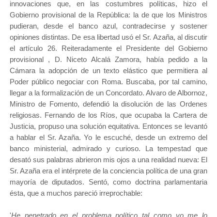
innovaciones que, en las costumbres políticas, hizo el
Gobierno provisional de la República: la de que los Ministros
pudieran, desde el banco azul, contradecirse y sostener
opiniones distintas. De esa libertad usó el Sr. Azaña, al discutir
el artículo 26. Reiteradamente el Presidente del Gobierno
provisional , D. Niceto Alcalá Zamora, había pedido a la
Cámara la adopción de un texto elástico que permitiera al
Poder público negociar con Roma. Buscaba, por tal camino,
llegar a la formalización de un Concordato. Alvaro de Albornoz,
Ministro de Fomento, defendió la disolución de las Ordenes
religiosas. Fernando de los Ríos, que ocupaba la Cartera de
Justicia, propuso una solución equitativa. Entonces se levantó
a hablar el Sr. Azaña. Yo le escuché, desde un extremo del
banco ministerial, admirado y curioso. La tempestad que
desató sus palabras abrieron mis ojos a una realidad nueva: El
Sr. Azaña era el intérprete de la conciencia política de una gran
mayoría de diputados. Sentó, como doctrina parlamentaria
ésta, que a muchos pareció irreprochable:
'
He penetrado en el problema político tal como yo me lo