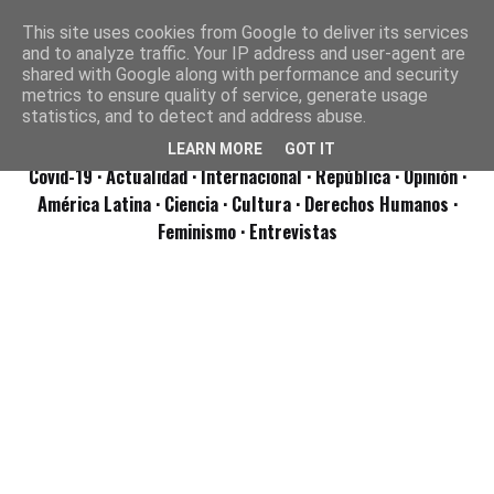
This site uses cookies from Google to deliver its services
and to analyze traffic. Your IP address and user-agent are
shared with Google along with performance and security
metrics to ensure quality of service, generate usage
statistics, and to detect and address abuse.
LEARN MORE
GOT IT
Covid-19
· Actualidad
· Internacional
· República
· Opinión
·
América Latina ·
Ciencia ·
Cultura ·
Derechos Humanos ·
Feminismo ·
Entrevistas