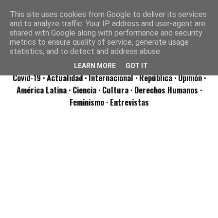
This site uses cookies from Google to deliver its services
and to analyze traffic. Your IP address and user-agent are
shared with Google along with performance and security
metrics to ensure quality of service, generate usage
statistics, and to detect and address abuse.
LEARN MORE
GOT IT
Covid-19
· Actualidad
· Internacional
· República
· Opinión
·
América Latina ·
Ciencia ·
Cultura ·
Derechos Humanos ·
Feminismo ·
Entrevistas