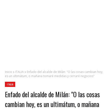
Inicio
ITALIA
Enfado del alcalde de Milán: "O las cosas cambian hoy,
es un ultimátum, o mañana tomaré medidas y cerraré negocios"
ITALIA
Enfado del alcalde de Milán: "O las cosas
cambian hoy, es un ultimátum, o mañana