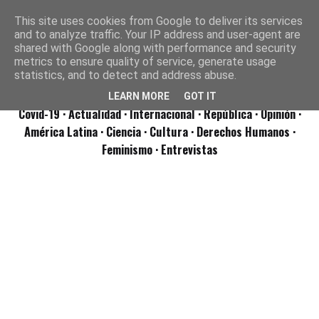
This site uses cookies from Google to deliver its services
and to analyze traffic. Your IP address and user-agent are
shared with Google along with performance and security
metrics to ensure quality of service, generate usage
statistics, and to detect and address abuse.
LEARN MORE
GOT IT
Covid-19
· Actualidad
· Internacional
· República
· Opinión
·
América Latina ·
Ciencia ·
Cultura ·
Derechos Humanos ·
Feminismo ·
Entrevistas