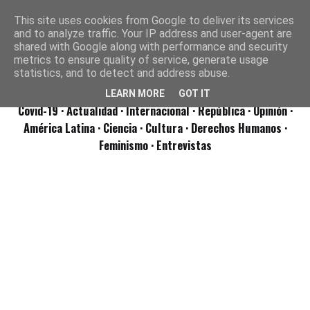
This site uses cookies from Google to deliver its services
and to analyze traffic. Your IP address and user-agent are
shared with Google along with performance and security
metrics to ensure quality of service, generate usage
statistics, and to detect and address abuse.
LEARN MORE
GOT IT
Covid-19
· Actualidad
· Internacional
· República
· Opinión
·
América Latina ·
Ciencia ·
Cultura ·
Derechos Humanos ·
Feminismo ·
Entrevistas