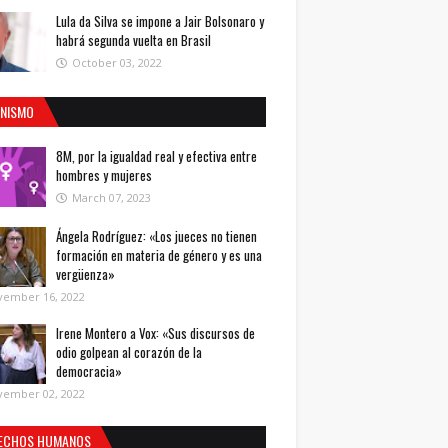
Lula da Silva se impone a Jair Bolsonaro y
habrá segunda vuelta en Brasil
October 03, 2022
INISMO
8M, por la igualdad real y efectiva entre
hombres y mujeres
March 07, 2023
Ángela Rodríguez: «Los jueces no tienen
formación en materia de género y es una
vergüenza»
vember 16, 2022
Irene Montero a Vox: «Sus discursos de
odio golpean al corazón de la
democracia»
vember 02, 2022
ECHOS HUMANOS