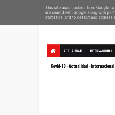
Suscríbete
Contacto
Nosotros
This site uses cookies from Google to d
are shared with Google along with perf
statistics, and to detect and address 
ACTUALIDAD
INTERNACIONAL
Covid-19
· Actualidad
· Internaciona