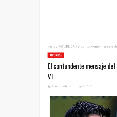
Inicio
REPÚBLICA
El contundente mensaje del
REPÚBLICA
El contundente mensaje del 
VI
Eco Republicano
21.6.20