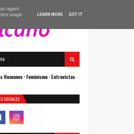
user-agent
erate usage
LEARN MORE
GOT IT
URA
os Humanos ·
Feminismo ·
Entrevistas
ES SOCIALES