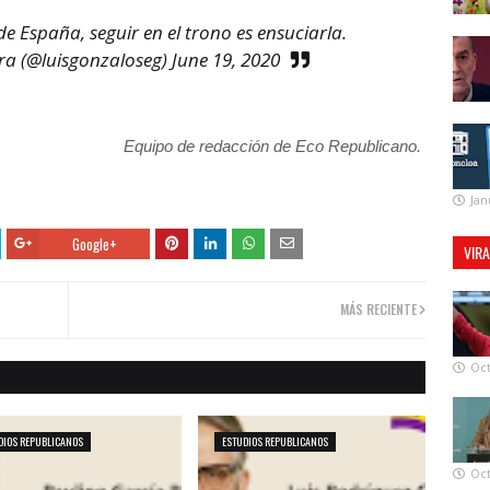
e España, seguir en el trono es ensuciarla.
ra (@luisgonzaloseg)
June 19, 2020
Equipo de redacción de Eco Republicano.
Jan
Google+
VIR
MÁS RECIENTE
Oct
DIOS REPUBLICANOS
ESTUDIOS REPUBLICANOS
Oct