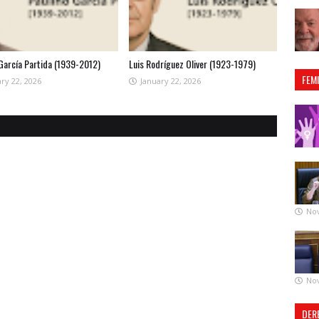
 García Partida (1939-2012)
Luis Rodríguez Oliver (1923-1979)
FEM
ry 22, 2026
January 22, 2026
No
No
DER