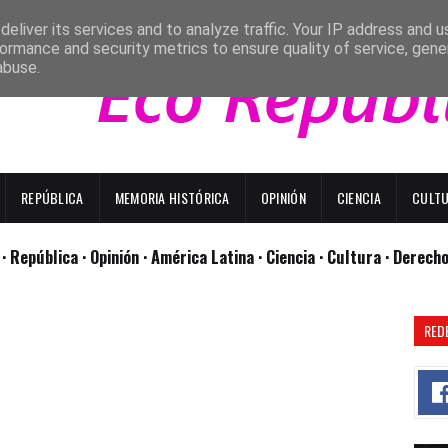
eliver its services and to analyze traffic. Your IP address and 
ormance and security metrics to ensure quality of service, gen
abuse.
REPÚBLICA
MEMORIA HISTÓRICA
OPINIÓN
CIENCIA
CULT
l
· República
· Opinión
· América Latina ·
Ciencia ·
Cultura ·
Derech
RED