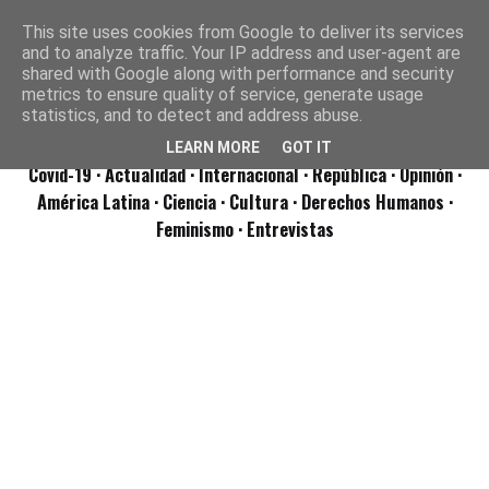
This site uses cookies from Google to deliver its services
and to analyze traffic. Your IP address and user-agent are
shared with Google along with performance and security
metrics to ensure quality of service, generate usage
statistics, and to detect and address abuse.
LEARN MORE
GOT IT
Covid-19
· Actualidad
· Internacional
· República
· Opinión
·
América Latina ·
Ciencia ·
Cultura ·
Derechos Humanos ·
Feminismo ·
Entrevistas