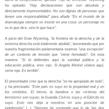
ha opinado:
"Hay declaraciones que son absoluta y
directamente impresentables. No son dignas de personas que
tienen una responsabilidad"
para añadir
"En el mundo de la
dramaturgia siempre se insiste en una cosa: un personaje no
es lo que dice, sino lo que hace".
A juicio del Gran Wyoming,
"la frontera de la derecha y de la
extrema derecha está totalmente abolida"
, lamentando que por
nuestra fragmentación parlamentaria seamos
"una excepción"
de un contexto de tensión que "viene heredado".
De esta
manera:
"Si tú defiendes aquí la sanidad pública y la
educación pública, eres rojo. Si Angela Merkel viniera aquí,
sería roja. Es terrible"
.
El presentador cree que la derecha
"se ha apropiado de todo"
,
y ha precisado:
"Este país es suyo en la propiedad real y en
los símbolos. El himno, la bandera o las víctimas del
terrorismo son suyas; la Guardia Civil es suya y el Ejército es
suyo. Esto nos deja a nosotros en una posición de
indefensión"
(...)
"Siempre he sostenido que lo de 'las dos