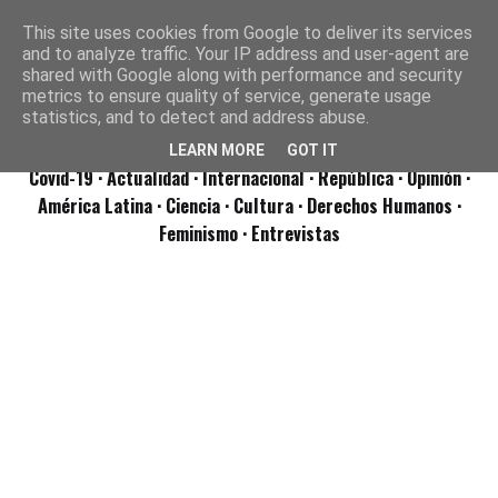
This site uses cookies from Google to deliver its services
and to analyze traffic. Your IP address and user-agent are
shared with Google along with performance and security
metrics to ensure quality of service, generate usage
statistics, and to detect and address abuse.
LEARN MORE
GOT IT
Covid-19
· Actualidad
· Internacional
· República
· Opinión
·
América Latina ·
Ciencia ·
Cultura ·
Derechos Humanos ·
Feminismo ·
Entrevistas