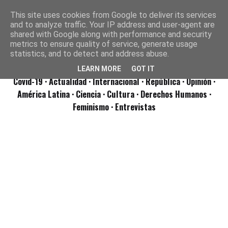
This site uses cookies from Google to deliver its services
and to analyze traffic. Your IP address and user-agent are
shared with Google along with performance and security
metrics to ensure quality of service, generate usage
statistics, and to detect and address abuse.
LEARN MORE
GOT IT
Covid-19
· Actualidad
· Internacional
· República
· Opinión
·
América Latina ·
Ciencia ·
Cultura ·
Derechos Humanos ·
Feminismo ·
Entrevistas