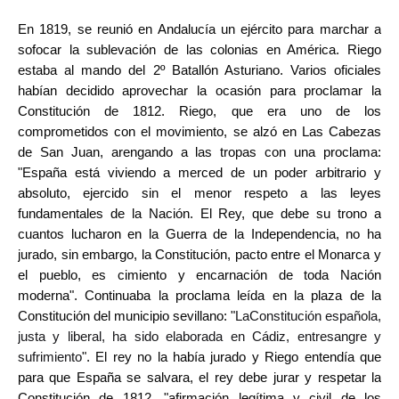
En 1819, se reunió en Andalucía un ejército para marchar a
sofocar la sublevación de las colonias en América. Riego
estaba al mando del 2º Batallón Asturiano. Varios oficiales
habían decidido aprovechar la ocasión para proclamar la
Constitución de 1812. Riego, que era uno de los
comprometidos con el movimiento, se alzó en Las Cabezas
de San Juan, arengando a las tropas con una proclama:
"España está viviendo a merced de un poder arbitrario y
absoluto, ejercido sin el menor respeto a las leyes
fundamentales de la Nación. El Rey, que debe su trono a
cuantos lucharon en la Guerra de la Independencia, no ha
jurado, sin embargo, la Constitución, pacto entre el Monarca y
el pueblo, es cimiento y encarnación de toda Nación
moderna". Continuaba la proclama leída en la plaza de la
Constitución del municipio sevillano: "
LaConstitución española,
justa y liberal, ha sido elaborada en Cádiz, entresangre y
sufrimiento
". El rey no la había jurado y Riego entendía que
para que España se salvara, el rey debe jurar y respetar la
Constitución de 1812, "afirmación legítima y civil de los