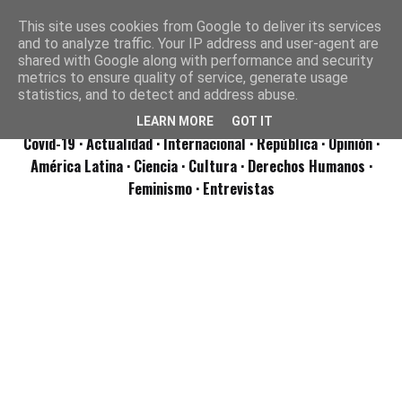
This site uses cookies from Google to deliver its services
and to analyze traffic. Your IP address and user-agent are
shared with Google along with performance and security
metrics to ensure quality of service, generate usage
statistics, and to detect and address abuse.
LEARN MORE
GOT IT
Covid-19
· Actualidad
· Internacional
· República
· Opinión
·
América Latina ·
Ciencia ·
Cultura ·
Derechos Humanos ·
Feminismo ·
Entrevistas