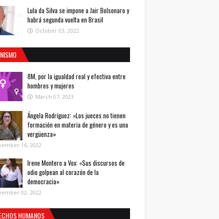
Lula da Silva se impone a Jair Bolsonaro y
habrá segunda vuelta en Brasil
October 03, 2022
INISMO
8M, por la igualdad real y efectiva entre
hombres y mujeres
March 07, 2023
Ángela Rodríguez: «Los jueces no tienen
formación en materia de género y es una
vergüenza»
vember 16, 2022
Irene Montero a Vox: «Sus discursos de
odio golpean al corazón de la
democracia»
vember 02, 2022
ECHOS HUMANOS