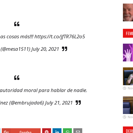
FEM
has cosas más!!!
https://t.co/jfTR76L2o5
 (@mesa1511)
July 20, 2021
No
ne autoridad moral para hablar de nadie.
inez (@embrujada6)
July 21, 2021
No
DER
Google+