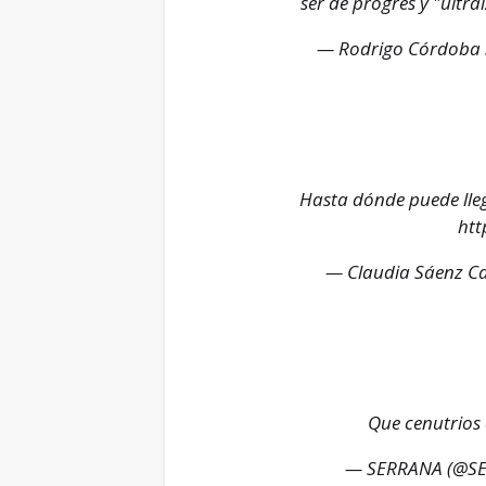
ser de progres y "ultrai
— Rodrigo Córdoba
Hasta dónde puede llegar 
htt
— Claudia Sáenz C
Que cenutrios
— SERRANA (@S