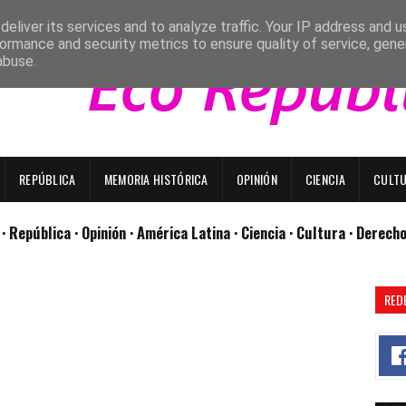
eliver its services and to analyze traffic. Your IP address and 
ormance and security metrics to ensure quality of service, gen
abuse.
REPÚBLICA
MEMORIA HISTÓRICA
OPINIÓN
CIENCIA
CULT
l
· República
· Opinión
· América Latina ·
Ciencia ·
Cultura ·
Derech
RED