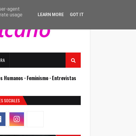
user-agent
erate usage
LEARN MORE
GOT IT
URA
os Humanos ·
Feminismo ·
Entrevistas
ES SOCIALES