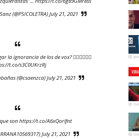
zquierdistas"...
https://t.co/6g89GMr8ss
 Sanz (@PSICOLETRA)
July 21, 2021
la ignorancia de los de vox? 🤦‍♀️🤦‍♀️🤦‍♀️
Jan
ps://t.co/s3C0UKrzRj
VIR
abañas (@csaenzca)
July 21, 2021
Oct
 que son
https://t.co/A6xQorlfnt
ERRANA10569317)
July 21, 2021
Oct