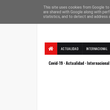
Suscríbete
Contacto
Nosotros
This site uses cookies from Google to d
are shared with Google along with perf
statistics, and to detect and address 
ACTUALIDAD
INTERNACIONAL
Covid-19
· Actualidad
· Internaciona