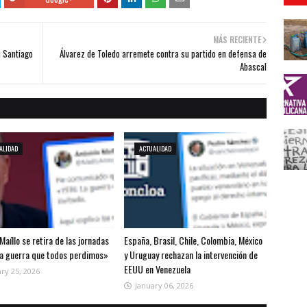
MÁS RECIENTE
a Santiago
Álvarez de Toledo arremete contra su partido en defensa de
Abascal
ALIDAD
ACTUALIDAD
Maíllo se retira de las jornadas
España, Brasil, Chile, Colombia, México
la guerra que todos perdimos»
y Uruguay rechazan la intervención de
EEUU en Venezuela
ry 25, 2026
January 06, 2026