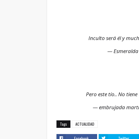
Inculto será él y muc
— Esmeralda
Pero este tío.. No tie
— embrujada mart
Tags
ACTUALIDAD
Facebook
Twitter