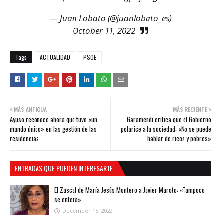
— Juan Lobato (@juanlobato_es)
October 11, 2022
Tags
ACTUALIDAD
PSOE
MÁS ANTIGUA
MÁS RECIENTE
Ayuso reconoce ahora que tuvo «un
Garamendi critica que el Gobierno
mando único» en las gestión de las
polarice a la sociedad: «No se puede
residencias
hablar de ricos y pobres»
ENTRADAS QUE PUEDEN INTERESARTE
El Zasca! de María Jesús Montero a Javier Maroto: «Tampoco
se entera»
December 15, 2022