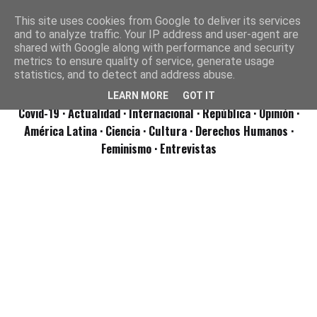
This site uses cookies from Google to deliver its services
and to analyze traffic. Your IP address and user-agent are
shared with Google along with performance and security
metrics to ensure quality of service, generate usage
statistics, and to detect and address abuse.
LEARN MORE
GOT IT
Covid-19
· Actualidad
· Internacional
· República
· Opinión
·
América Latina ·
Ciencia ·
Cultura ·
Derechos Humanos ·
Feminismo ·
Entrevistas