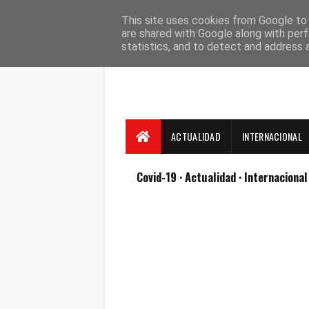
Suscríbete
Contacto
Nosotros
This site uses cookies from Google to d
are shared with Google along with perf
statistics, and to detect and address 
ACTUALIDAD
INTERNACIONAL
Covid-19
· Actualidad
· Internaciona