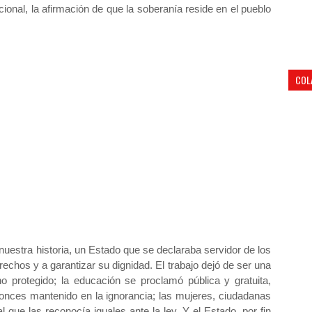
ional, la afirmación de que la soberanía reside en el pueblo
.
COL
nuestra historia, un Estado que se declaraba servidor de los
echos y a garantizar su dignidad. El trabajo dejó de ser una
 protegido; la educación se proclamó pública y gratuita,
tonces mantenido en la ignorancia; las mujeres, ciudadanas
l que las reconocía iguales ante la ley. Y el Estado, por fin