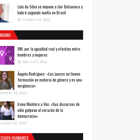
Lula da Silva se impone a Jair Bolsonaro y
habrá segunda vuelta en Brasil
October 03, 2022
INISMO
8M, por la igualdad real y efectiva entre
hombres y mujeres
March 07, 2023
Ángela Rodríguez: «Los jueces no tienen
formación en materia de género y es una
vergüenza»
vember 16, 2022
Irene Montero a Vox: «Sus discursos de
odio golpean al corazón de la
democracia»
vember 02, 2022
ECHOS HUMANOS