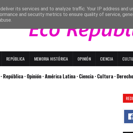
eliver its services and to analyze traffic. Your IP address and 
ormance and security metrics to ensure quality of service, gen
abuse.
REPÚBLICA
MEMORIA HISTÓRICA
OPINIÓN
CIENCIA
CULT
l
· República
· Opinión
· América Latina ·
Ciencia ·
Cultura ·
Derech
RED