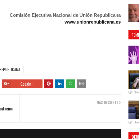
Comisión Ejecutiva Nacional de Unión Republicana
www.unionrepublicana.es
FEM
REPUBLICANA
Google+
No
MÁS RECIENTE
cautación
No
DER