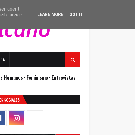
user-agent
erate usage
LEARN MORE
GOT IT
URA
os Humanos ·
Feminismo ·
Entrevistas
ES SOCIALES