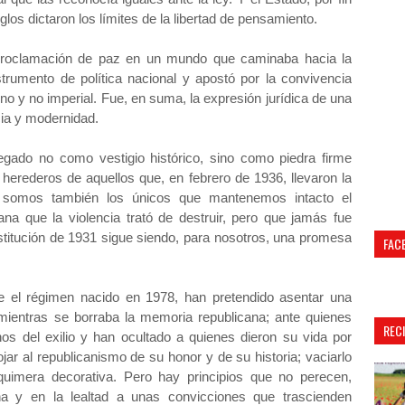
glos dictaron los límites de la libertad de pensamiento.
 proclamación de paz en un mundo que caminaba hacia la
strumento de política nacional y apostó por la convivencia
erno y no imperial. Fue, en suma, la expresión jurídica de una
cia y modernidad.
gado no como vestigio histórico, sino como piedra firme
 herederos de aquellos que, en febrero de 1936, llevaron la
y somos también los únicos que mantenemos intacto el
ana que la violencia trató de destruir, pero que jamás fue
stitución de 1931 sigue siendo, para nosotros, una promesa
FAC
e el régimen nacido en 1978, han pretendido asentar una
mientras se borraba la memoria republicana; ante quienes
REC
os del exilio y han ocultado a quienes dieron su vida por
jar al republicanismo de su honor y de su historia; vaciarlo
quimera decorativa. Pero hay principios que no perecen,
a y en la lealtad a unas convicciones que trascienden