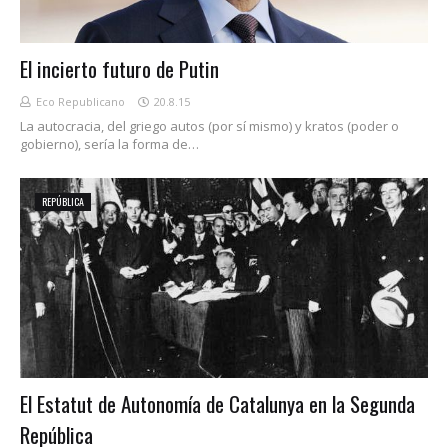
El incierto futuro de Putin
Eco Republicano
20.8.15
La autocracia, del griego autos (por sí mismo) y kratos (poder o
gobierno), sería la forma de…
REPÚBLICA
El Estatut de Autonomía de Catalunya en la Segunda
República