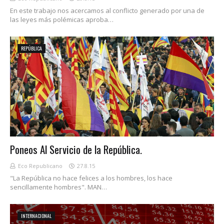
En este trabajo nos acercamos al conflicto generado por una de
las leyes más polémicas aproba…
REPÚBLICA
Poneos Al Servicio de la República.
Eco Republicano
27.8.15
"La República no hace felices a los hombres, los hace
sencillamente hombres". MAN…
INTERNACIONAL