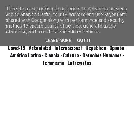
This site uses cookies from Google to deliver its services
and to analyze traffic. Your IP address and user-agent are
shared with Google along with performance and security
metrics to ensure quality of service, generate usage
statistics, and to detect and address abuse.
LEARN MORE
GOT IT
Covid-19
· Actualidad
· Internacional
· República
· Opinión
·
América Latina ·
Ciencia ·
Cultura ·
Derechos Humanos ·
Feminismo ·
Entrevistas