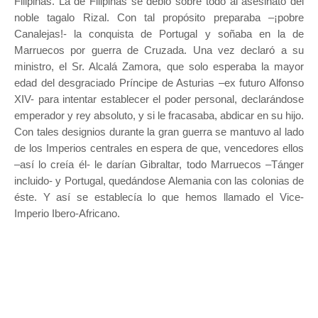
Filipinas. La de Filipinas se debió sobre todo al asesinato del
noble tagalo Rizal. Con tal propósito preparaba –¡pobre
Canalejas!- la conquista de Portugal y soñaba en la de
Marruecos por guerra de Cruzada. Una vez declaró a su
ministro, el Sr. Alcalá Zamora, que solo esperaba la mayor
edad del desgraciado Príncipe de Asturias –ex futuro Alfonso
XIV- para intentar establecer el poder personal, declarándose
emperador y rey absoluto, y si le fracasaba, abdicar en su hijo.
Con tales designios durante la gran guerra se mantuvo al lado
de los Imperios centrales en espera de que, vencedores ellos
–así lo creía él- le darían Gibraltar, todo Marruecos –Tánger
incluido- y Portugal, quedándose Alemania con las colonias de
éste. Y así se establecía lo que hemos llamado el Vice-
Imperio Ibero-Africano.