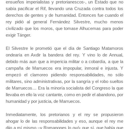
ensueños imperialistas y pretorianescos-, un Estado que no
sabía pacificar el Rif, llevando una Cruzada contra todos los
derechos de gentes y de humanidad. Entonces fue cuando el
rey pidió al general Fernández Silvestre, mucho menos
civilizado que los moros, que tomase Alhucemas para poder
exigir Tánger.
El Silvestre le prometió que el día de Santiago Matamoros
ondearía en Axdir la bandera del rey. Y vino lo de Annual,
debido más aun que a impericia militar o a cobardía, a que la
campaña de Marruecos era impopular, inmoral e injusta. Y
empezó el clamoreo pidiendo responsabilidades, no sólo
militares, sino administrativas, por la sangría y el robo sueltos
de Marruecos… Era la minoría socialista del Congreso la que
llevaba en ello la voz cantante, como en pedir el abandono, por
humanidad y por justicia, de Marruecos.
Inmediatamente, los pretorianos y el rey se propusieron
ahogar lo de las responsabilidades y eso, aunque el rey me
dijo a mí mismo –y Romanones lo oyó- que sí, que había que