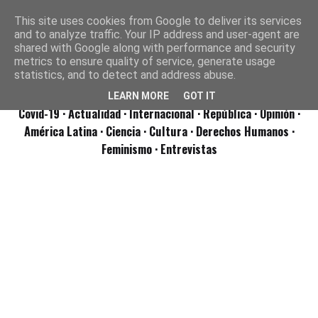
This site uses cookies from Google to deliver its services
and to analyze traffic. Your IP address and user-agent are
shared with Google along with performance and security
metrics to ensure quality of service, generate usage
statistics, and to detect and address abuse.
LEARN MORE
GOT IT
Covid-19
· Actualidad
· Internacional
· República
· Opinión
·
América Latina ·
Ciencia ·
Cultura ·
Derechos Humanos ·
Feminismo ·
Entrevistas