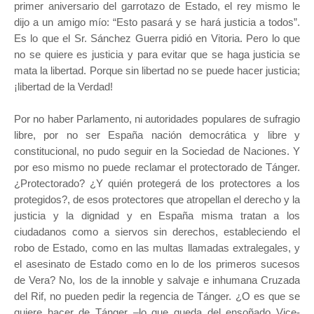
primer aniversario del garrotazo de Estado, el rey mismo le
dijo a un amigo mío: “Esto pasará y se hará justicia a todos”.
Es lo que el Sr. Sánchez Guerra pidió en Vitoria. Pero lo que
no se quiere es justicia y para evitar que se haga justicia se
mata la libertad. Porque sin libertad no se puede hacer justicia;
¡libertad de la Verdad!
Por no haber Parlamento, ni autoridades populares de sufragio
libre, por no ser España nación democrática y libre y
constitucional, no pudo seguir en la Sociedad de Naciones. Y
por eso mismo no puede reclamar el protectorado de Tánger.
¿Protectorado? ¿Y quién protegerá de los protectores a los
protegidos?, de esos protectores que atropellan el derecho y la
justicia y la dignidad y en España misma tratan a los
ciudadanos como a siervos sin derechos, estableciendo el
robo de Estado, como en las multas llamadas extralegales, y
el asesinato de Estado como en lo de los primeros sucesos
de Vera? No, los de la innoble y salvaje e inhumana Cruzada
del Rif, no pueden pedir la regencia de Tánger. ¿O es que se
quiere hacer de Tánger –lo que queda del ensoñado Vice-