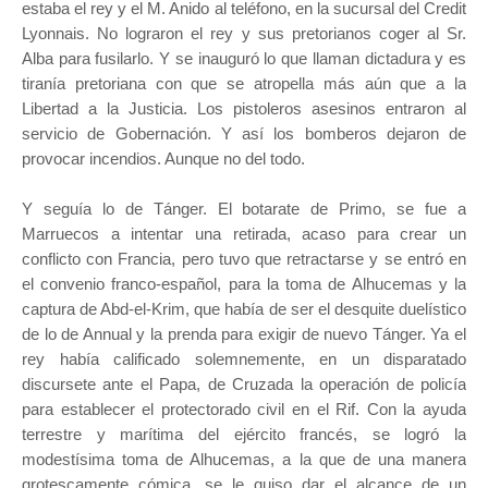
estaba el rey y el M. Anido al teléfono, en la sucursal del Credit
Lyonnais. No lograron el rey y sus pretorianos coger al Sr.
Alba para fusilarlo. Y se inauguró lo que llaman dictadura y es
tiranía pretoriana con que se atropella más aún que a la
Libertad a la Justicia. Los pistoleros asesinos entraron al
servicio de Gobernación. Y así los bomberos dejaron de
provocar incendios. Aunque no del todo.
Y seguía lo de Tánger. El botarate de Primo, se fue a
Marruecos a intentar una retirada, acaso para crear un
conflicto con Francia, pero tuvo que retractarse y se entró en
el convenio franco-español, para la toma de Alhucemas y la
captura de Abd-el-Krim, que había de ser el desquite duelístico
de lo de Annual y la prenda para exigir de nuevo Tánger. Ya el
rey había calificado solemnemente, en un disparatado
discursete ante el Papa, de Cruzada la operación de policía
para establecer el protectorado civil en el Rif. Con la ayuda
terrestre y marítima del ejército francés, se logró la
modestísima toma de Alhucemas, a la que de una manera
grotescamente cómica, se le quiso dar el alcance de un