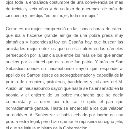
ojos toda la entrañada costumbre de una convivencia de más
de treinta y seis años y de un lazo de querencia de más de
cincuenta y me dije: “es mi mujer, toda mi mujer.”
Como es mi mujer comprendió en las pocas horas de cárcel
que iba a hacerse grande amiga de una pobre presa muy
simpática y hacendosa.Hoy en España hay que buscar las
amistades mejor entre los que en ella sufren en las cárceles
persecución por la justicia que entre los más de los que andan
sueltos por la cárcel que es la que fue patria. Y más en San
Sebastián donde un nauseabundo sayón que responde al
apellido de Santos ejerce de sobregobernador y cabecilla de la
policía de croupiers, pistoleros, bandoleros y rufianes del M.
Anido, un nauseabundo sayón que hasta se ha ensañado en la
agonía y el entierro de un pobre muchacho que se decía
comunista y a quien por ello se le quitó el pan que
honradamente ganaba. Hasta se encarceló a los que velaban
su cadáver. Al Santos se le había echado por ladrón de esa
policía extra legal, pero hizo que se le repusiera su digno jefe,
el que se intitula ministro de la Gobernación.