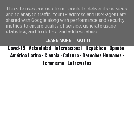
This site uses cookies from Google to deliver its services
and to analyze traffic. Your IP address and user-agent are
shared with Google along with performance and security
metrics to ensure quality of service, generate usage
statistics, and to detect and address abuse.
LEARN MORE
GOT IT
Covid-19
· Actualidad
· Internacional
· República
· Opinión
·
América Latina ·
Ciencia ·
Cultura ·
Derechos Humanos ·
Feminismo ·
Entrevistas