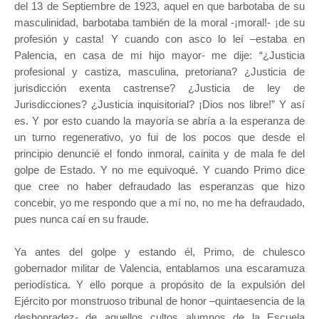
del 13 de Septiembre de 1923, aquel en que barbotaba de su
masculinidad, barbotaba también de la moral -¡moral!- ¡de su
profesión y casta! Y cuando con asco lo leí –estaba en
Palencia, en casa de mi hijo mayor- me dije: “¿Justicia
profesional y castiza, masculina, pretoriana? ¿Justicia de
jurisdicción exenta castrense? ¿Justicia de ley de
Jurisdicciones? ¿Justicia inquisitorial? ¡Dios nos libre!” Y así
es. Y por esto cuando la mayoría se abría a la esperanza de
un turno regenerativo, yo fui de los pocos que desde el
principio denuncié el fondo inmoral, cainita y de mala fe del
golpe de Estado. Y no me equivoqué. Y cuando Primo dice
que cree no haber defraudado las esperanzas que hizo
concebir, yo me respondo que a mí no, no me ha defraudado,
pues nunca caí en su fraude.
Ya antes del golpe y estando él, Primo, de chulesco
gobernador militar de Valencia, entablamos una escaramuza
periodística. Y ello porque a propósito de la expulsión del
Ejército por monstruoso tribunal de honor –quintaesencia de la
deshonradez- de aquellos cultos alumnos de la Escuela