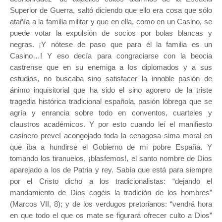
Superior de Guerra, saltó diciendo que ello era cosa que sólo
atañía a la familia militar y que en ella, como en un Casino, se
puede votar la expulsión de socios por bolas blancas y
negras. ¡Y nótese de paso que para él la familia es un
Casino…! Y eso decía para congraciarse con la beocia
castrense que en su enemiga a los diplomados y a sus
estudios, no buscaba sino satisfacer la innoble pasión de
ánimo inquisitorial que ha sido el sino agorero de la triste
tragedia histórica tradicional española, pasión lóbrega que se
agría y enrancia sobre todo en conventos, cuarteles y
claustros académicos. Y por esto cuando leí el manifiesto
casinero preveí acongojado toda la cenagosa sima moral en
que iba a hundirse el Gobierno de mi pobre España. Y
tomando los tiranuelos, ¡blasfemos!, el santo nombre de Dios
aparejado a los de Patria y rey. Sabía que está para siempre
por el Cristo dicho a los tradicionalistas: “dejando el
mandamiento de Dios cogéis la tradición de los hombres”
(Marcos VII, 8); y de los verdugos pretorianos: “vendrá hora
en que todo el que os mate se figurará ofrecer culto a Dios”