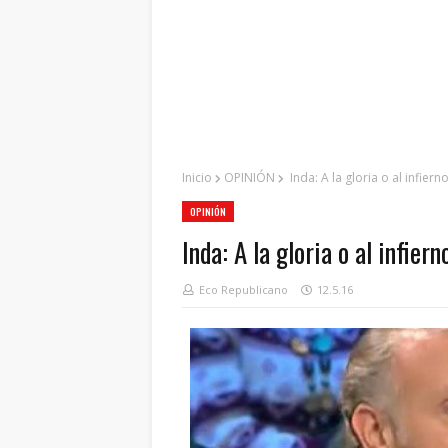
Inicio
OPINIÓN
Inda: A la gloria o al infiern
OPINIÓN
Inda: A la gloria o al infiern
Eco Republicano
12.5.16