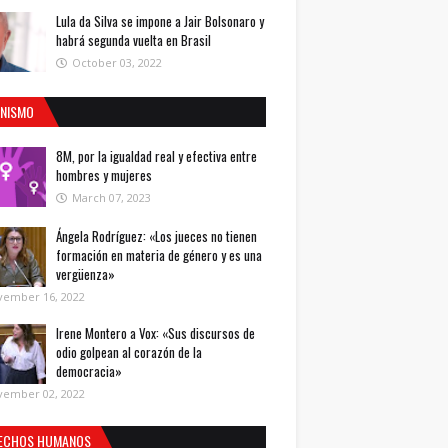
Lula da Silva se impone a Jair Bolsonaro y
habrá segunda vuelta en Brasil
October 03, 2022
INISMO
8M, por la igualdad real y efectiva entre
hombres y mujeres
March 07, 2023
Ángela Rodríguez: «Los jueces no tienen
formación en materia de género y es una
vergüenza»
vember 16, 2022
Irene Montero a Vox: «Sus discursos de
odio golpean al corazón de la
democracia»
vember 02, 2022
ECHOS HUMANOS