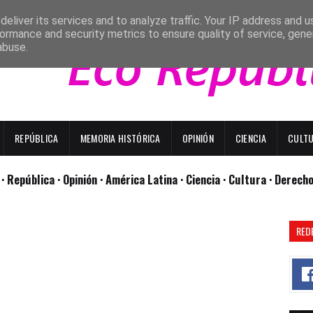
eliver its services and to analyze traffic. Your IP address and 
ormance and security metrics to ensure quality of service, gen
abuse.
REPÚBLICA
MEMORIA HISTÓRICA
OPINIÓN
CIENCIA
CULT
l
· República
· Opinión
· América Latina ·
Ciencia ·
Cultura ·
Derech
RED