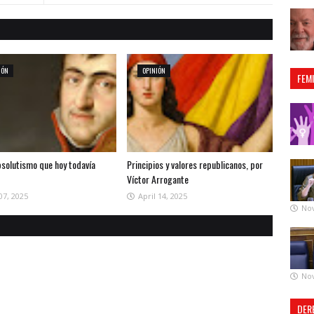
IÓN
OPINIÓN
FEM
bsolutismo que hoy todavía
Principios y valores republicanos, por
Víctor Arrogante
07, 2025
April 14, 2025
No
No
DER