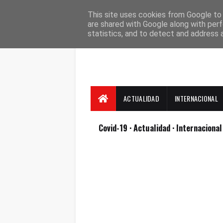
Suscríbete
Contacto
Nosotros
This site uses cookies from Google to d
are shared with Google along with perf
statistics, and to detect and address 
ACTUALIDAD
INTERNACIONAL
Covid-19
· Actualidad
· Internaciona