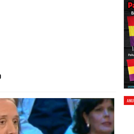
o
o
ANU