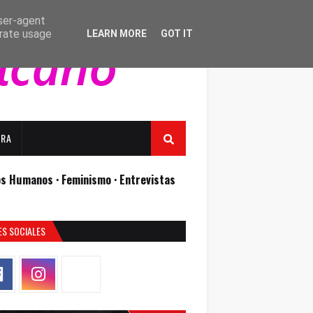
user-agent
erate usage
LEARN MORE
GOT IT
URA
os Humanos ·
Feminismo ·
Entrevistas
ES SOCIALES