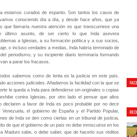
 ya estamos curados de espanto. Son tantos los casos de
levamos conociendo día a día, y desde hace años, que ya
o que llamaría nuestra atención es que transcurriese una
 último asunto, de ser cierto lo que Inda asevera
blemas a Iglesias, a su formación política y a sus socios,
aje, o incluso verdades a medias, Inda habría terminado de
del periodismo, y su incipiente diario terminaría formando
 van a parar los fracasos.
odos sabemos como de lenta es la justicia en este país.
FAC
do acciones judiciales. Añadamos la facilidad con la que se
orte le queda a Inda para defenderse sin originales o copias
hibe contra Iglesias, por otro lado el pensar que altos
o declaren a favor de Inda es poco probable por no decir
re Venezuela, el gobierno de España y el Partido Popular,
REC
nes de Inda se den como ciertas en un tribunal de justicia.
ito de que el gobierno de un país no debe inmiscuirse en los
n a Maduro sabe, o debe saber, que de hacerlo sus réditos