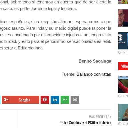
ional, sobre todo si tenemos en cuenta que de ser cierta la
 caso, es perfectamente legal y legítima.
iticos españoles, sin excepción afirman, esperaremos a que
agoso asunto. Para Inda y su medio digital puede suponer la
ero si es condenado por difamación e injurias a un congresista
edibilidad, y esto para el periodismo sensacionalista es letal.
e esperar a Eduardo Inda.
Jan
Benito Sacaluga
VIR
Fuente:
Bailando con ratas
Oct
Google+
MÁS RECIENTE
Pedro Sánchez y el PSOE a la deriva
Oct