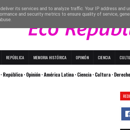
eliver its services and to analyze traffic. Your IP address and 
ormance and security metrics to ensure quality of service, gen
abuse.
REPÚBLICA
MEMORIA HISTÓRICA
OPINIÓN
CIENCIA
CULT
l
· República
· Opinión
· América Latina ·
Ciencia ·
Cultura ·
Derech
RED