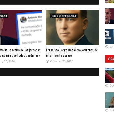
ALIDAD
ESTUDIOS REPUBLICANOS
Jan
Maíllo se retira de las jornadas
Francisco Largo Caballero: orígenes de
la guerra que todos perdimos»
un dirigente obrero
VIR
ry 25, 2026
October 25, 2025
Oct
Oct