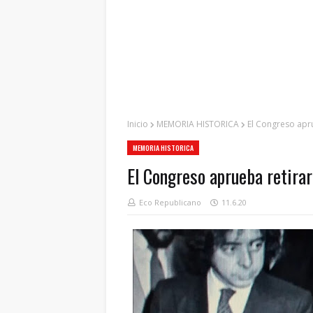
Inicio
MEMORIA HISTORICA
El Congreso apru
MEMORIA HISTORICA
El Congreso aprueba retirar
Eco Republicano
11.6.20