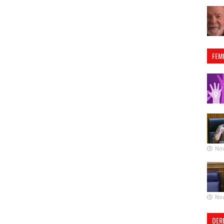
FEM
No
No
DER