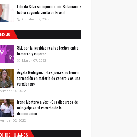
Lula da Silva se impone a Jair Bolsonaro y
habrá segunda vuelta en Brasil
October 03, 2022
INISMO
8M, por la igualdad real y efectiva entre
hombres y mujeres
March 07, 2023
Ángela Rodríguez: «Los jueces no tienen
formación en materia de género y es una
vergüenza»
vember 16, 2022
Irene Montero a Vox: «Sus discursos de
odio golpean al corazón de la
democracia»
vember 02, 2022
ECHOS HUMANOS