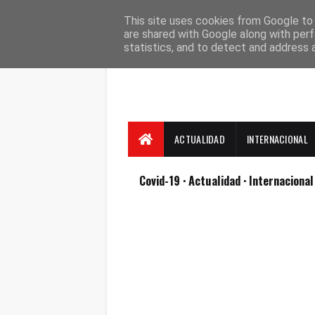
Suscríbete
Contacto
Nosotros
This site uses cookies from Google to d
are shared with Google along with perf
statistics, and to detect and address 
ACTUALIDAD
INTERNACIONAL
Covid-19
· Actualidad
· Internaciona