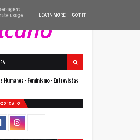
user-agent
erate usage
LEARN MORE
GOT IT
URA
os Humanos ·
Feminismo ·
Entrevistas
ES SOCIALES