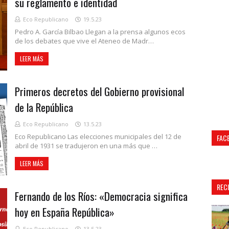
su reglamento e identidad
Eco Republicano
19.5.23
Pedro A. García Bilbao Llegan a la prensa algunos ecos
de los debates que vive el Ateneo de Madr…
LEER MÁS
Primeros decretos del Gobierno provisional
de la República
Eco Republicano
13.5.23
Eco Republicano Las elecciones municipales del 12 de
FAC
abril de 1931 se tradujeron en una más que …
LEER MÁS
REC
Fernando de los Ríos: «Democracia significa
hoy en España República»
Eco Republicano
13.5.23