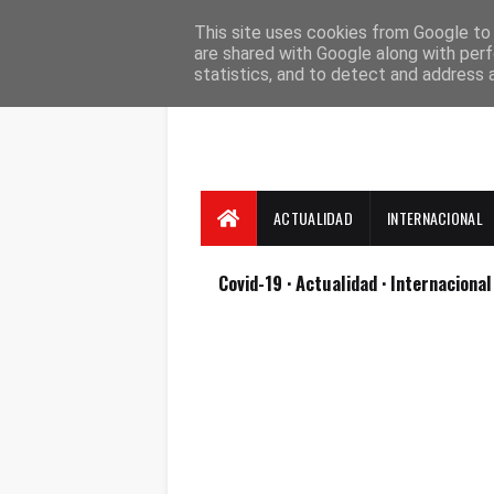
Suscríbete
Contacto
Nosotros
This site uses cookies from Google to d
are shared with Google along with perf
statistics, and to detect and address 
ACTUALIDAD
INTERNACIONAL
Covid-19
· Actualidad
· Internaciona