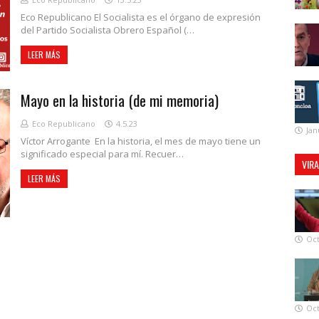
Eco Republicano El Socialista es el órgano de expresión
del Partido Socialista Obrero Español (…
LEER MÁS
Mayo en la historia (de mi memoria)
Eco Republicano
4.5.23
Jan
Víctor Arrogante En la historia, el mes de mayo tiene un
significado especial para mí. Recuer…
VIR
LEER MÁS
Oct
Oct