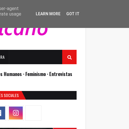
user-agent
erate usage
LEARN MORE
GOT IT
URA
os Humanos ·
Feminismo ·
Entrevistas
ES SOCIALES