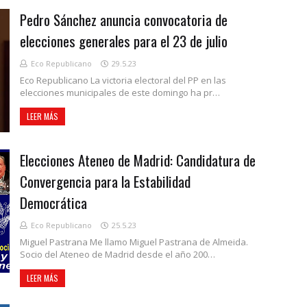
Pedro Sánchez anuncia convocatoria de
elecciones generales para el 23 de julio
Eco Republicano
29.5.23
Eco Republicano La victoria electoral del PP en las
elecciones municipales de este domingo ha pr…
LEER MÁS
Elecciones Ateneo de Madrid: Candidatura de
Convergencia para la Estabilidad
Democrática
Eco Republicano
25.5.23
Miguel Pastrana Me llamo Miguel Pastrana de Almeida.
Socio del Ateneo de Madrid desde el año 200…
LEER MÁS