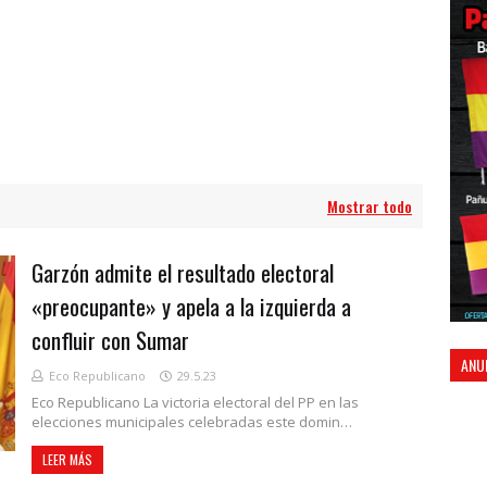
Mostrar todo
Garzón admite el resultado electoral
«preocupante» y apela a la izquierda a
confluir con Sumar
ANU
Eco Republicano
29.5.23
Eco Republicano La victoria electoral del PP en las
elecciones municipales celebradas este domin…
LEER MÁS