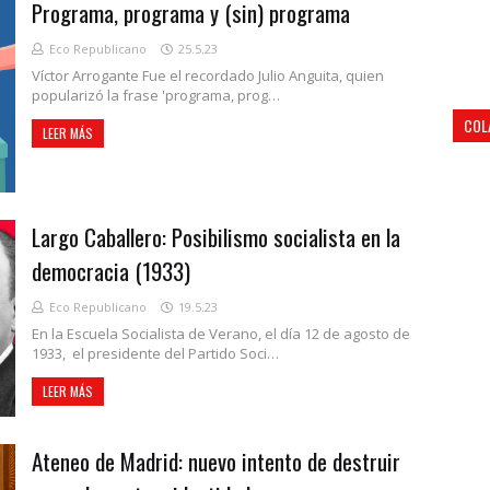
Programa, programa y (sin) programa
Eco Republicano
25.5.23
Víctor Arrogante Fue el recordado Julio Anguita, quien
popularizó la frase 'programa, prog…
COL
LEER MÁS
Largo Caballero: Posibilismo socialista en la
democracia (1933)
Eco Republicano
19.5.23
En la Escuela Socialista de Verano, el día 12 de agosto de
1933, el presidente del Partido Soci…
LEER MÁS
Ateneo de Madrid: nuevo intento de destruir