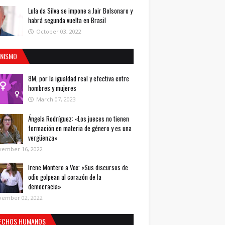
Lula da Silva se impone a Jair Bolsonaro y
habrá segunda vuelta en Brasil
October 03, 2022
INISMO
8M, por la igualdad real y efectiva entre
hombres y mujeres
March 07, 2023
Ángela Rodríguez: «Los jueces no tienen
formación en materia de género y es una
vergüenza»
vember 16, 2022
Irene Montero a Vox: «Sus discursos de
odio golpean al corazón de la
democracia»
vember 02, 2022
ECHOS HUMANOS