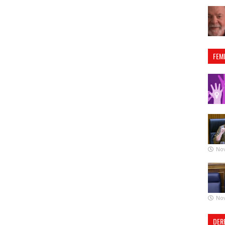
FEM
No
No
DER