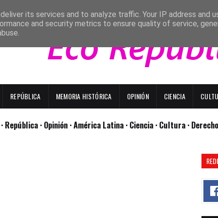
eliver its services and to analyze traffic. Your IP address and 
ormance and security metrics to ensure quality of service, gen
abuse.
REPÚBLICA
MEMORIA HISTÓRICA
OPINIÓN
CIENCIA
CULT
l
· República
· Opinión
· América Latina ·
Ciencia ·
Cultura ·
Derech
RED