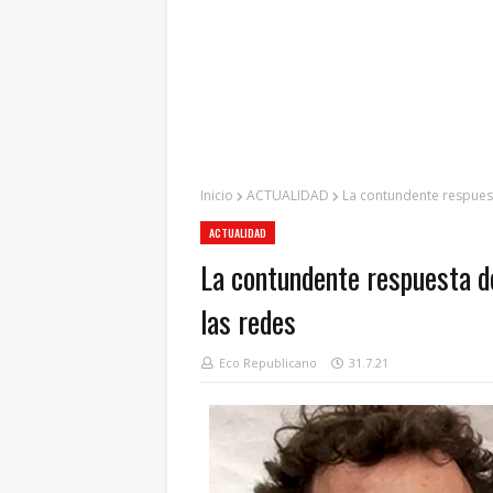
Inicio
ACTUALIDAD
La contundente respuest
ACTUALIDAD
La contundente respuesta d
las redes
Eco Republicano
31.7.21