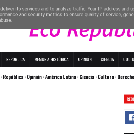
eliver its services and to analyze traffic. Your IP address and 
ormance and security metrics to ensure quality of service, gen
abuse.
REPÚBLICA
MEMORIA HISTÓRICA
OPINIÓN
CIENCIA
CULT
l
· República
· Opinión
· América Latina ·
Ciencia ·
Cultura ·
Derech
RED