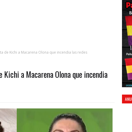
a de Kichi a Macarena Olona que incendia las redes
e Kichi a Macarena Olona que incendia
ANU