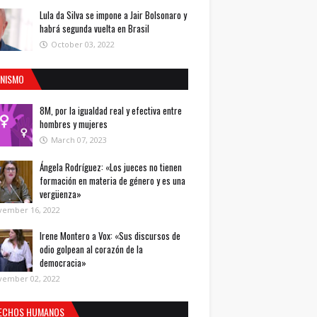
Lula da Silva se impone a Jair Bolsonaro y
habrá segunda vuelta en Brasil
October 03, 2022
INISMO
8M, por la igualdad real y efectiva entre
hombres y mujeres
March 07, 2023
Ángela Rodríguez: «Los jueces no tienen
formación en materia de género y es una
vergüenza»
vember 16, 2022
Irene Montero a Vox: «Sus discursos de
odio golpean al corazón de la
democracia»
vember 02, 2022
ECHOS HUMANOS