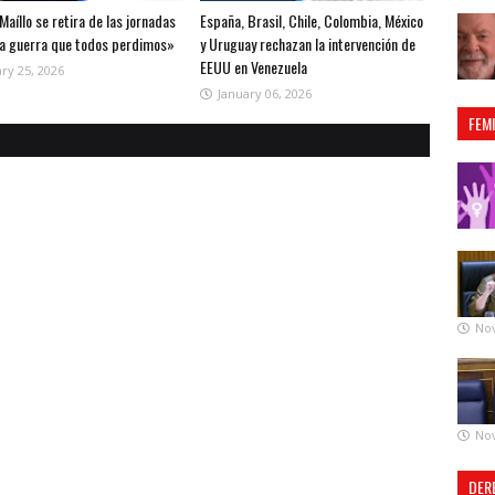
Maíllo se retira de las jornadas
España, Brasil, Chile, Colombia, México
la guerra que todos perdimos»
y Uruguay rechazan la intervención de
EEUU en Venezuela
ry 25, 2026
January 06, 2026
FEM
No
No
DER