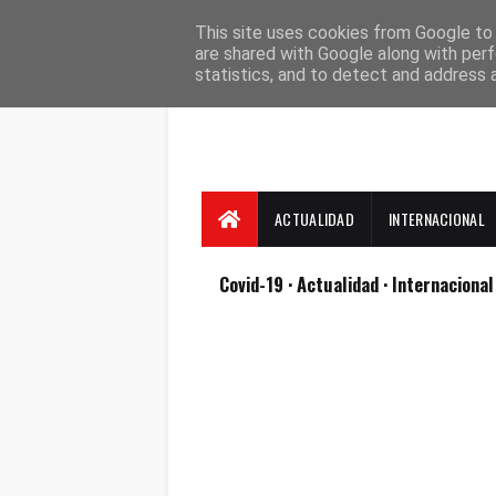
Suscríbete
Contacto
Nosotros
This site uses cookies from Google to d
are shared with Google along with perf
statistics, and to detect and address 
ACTUALIDAD
INTERNACIONAL
Covid-19
· Actualidad
· Internaciona