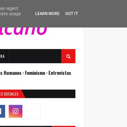
user-agent
erate usage
LEARN MORE
GOT IT
URA
os Humanos ·
Feminismo ·
Entrevistas
ES SOCIALES