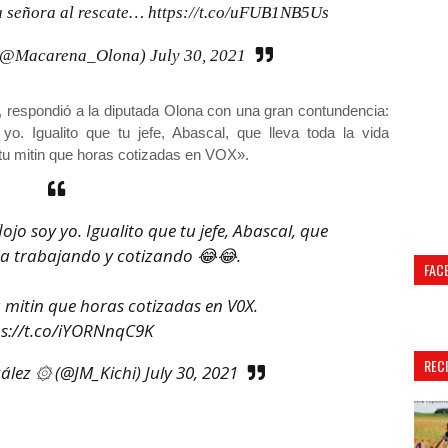
su señora al rescate…
https://t.co/uFUB1NB5Us
(@Macarena_Olona)
July 30, 2021
, respondió a la diputada Olona con una gran contundencia:
yo. Igualito que tu jefe, Abascal, que lleva toda la vida
tu mitin que horas cotizadas en VOX».
lojo soy yo. Igualito que tu jefe, Abascal, que
ida trabajando y cotizando 😂😂.
FAC
 mitin que horas cotizadas en V0X.
ps://t.co/iYORNnqC9K
REC
ález ۞ (@JM_Kichi)
July 30, 2021