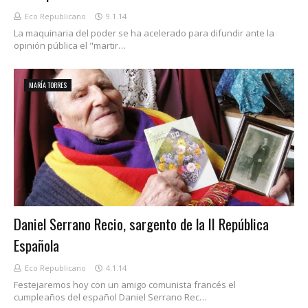
Eco Republicano
9.1.14
La maquinaria del poder se ha acelerado para difundir ante la
opinión pública el "martir…
MARÍA TORRES
Daniel Serrano Recio, sargento de la II República
Española
Eco Republicano
4.1.14
Festejaremos hoy con un amigo comunista francés el
cumpleaños del español Daniel Serrano Rec…