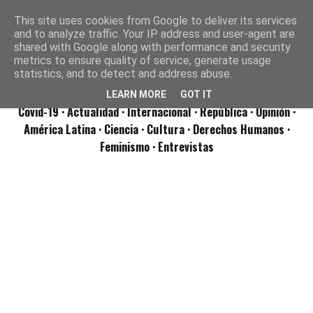
This site uses cookies from Google to deliver its services
and to analyze traffic. Your IP address and user-agent are
shared with Google along with performance and security
metrics to ensure quality of service, generate usage
statistics, and to detect and address abuse.
LEARN MORE
GOT IT
Covid-19
· Actualidad
· Internacional
· República
· Opinión
·
América Latina ·
Ciencia ·
Cultura ·
Derechos Humanos ·
Feminismo ·
Entrevistas