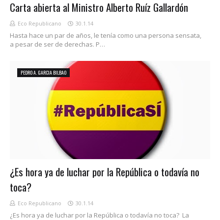
Carta abierta al Ministro Alberto Ruíz Gallardón
Eco Republicano
30.1.14
Hasta hace un par de años, le tenía como una persona sensata,
a pesar de ser de derechas. P…
PEDRO A. GARCIA BILBAO
¿Es hora ya de luchar por la República o todavía no
toca?
Eco Republicano
30.1.14
¿Es hora ya de luchar por la República o todavía no toca? La