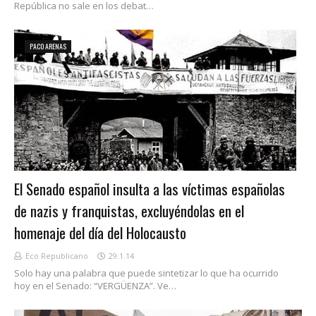
República no sale en los debat…
PACO ARENAS
El Senado español insulta a las víctimas españolas
de nazis y franquistas, excluyéndolas en el
homenaje del día del Holocausto
Eco Republicano
29.1.14
Solo hay una palabra que puede sintetizar lo que ha ocurrido
hoy en el Senado: “VERGÜENZA”. Ve…