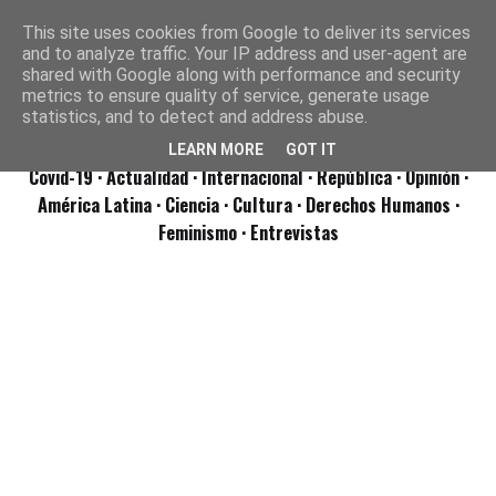
This site uses cookies from Google to deliver its services
and to analyze traffic. Your IP address and user-agent are
shared with Google along with performance and security
metrics to ensure quality of service, generate usage
statistics, and to detect and address abuse.
LEARN MORE
GOT IT
Covid-19
· Actualidad
· Internacional
· República
· Opinión
·
América Latina ·
Ciencia ·
Cultura ·
Derechos Humanos ·
Feminismo ·
Entrevistas