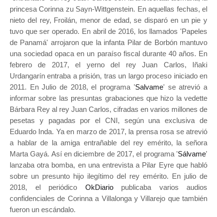
princesa Corinna zu Sayn-Wittgenstein. En aquellas fechas, el
nieto del rey,
Froilán, menor de edad, se disparó en un pie y
tuvo que ser operado. En abril de 2016, los llamados 'Papeles
de Panamá' arrojaron que la infanta Pilar de Borbón mantuvo
una sociedad opaca en un paraíso fiscal durante 40 años. En
febrero de 2017, el yerno del rey Juan Carlos, Iñaki
Urdangarín entraba a prisión, tras un largo proceso iniciado en
2011. En Julio de 2018, el programa '
Salvame
' se atrevió a
informar sobre las presuntas grabaciones que hizo la vedette
Bárbara Rey al rey Juan Carlos, cifradas en varios millones de
pesetas y pagadas por el CNI, según una exclusiva de
Eduardo Inda. Ya en marzo de 2017, la prensa rosa se atrevió
a hablar de la amiga entrañable del rey emérito, la señora
Marta Gayá. Así en diciembre de 2017, el programa '
Sálvame
'
lanzaba otra bomba, en una entrevista a Pilar Eyre que habló
sobre un presunto hijo ilegítimo del rey emérito. En julio de
2018, el periódico
OkDiario
publicaba varios audios
confidenciales de Corinna a Villalonga y Villarejo que también
fueron un escándalo.