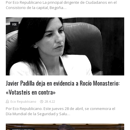
Por Eco Republicano La principal dirigente de Ciudadanos en el
Consistorio de la capital, Begoña…
VOX
Javier Padilla deja en evidencia a Rocío Monasterio:
«Votasteis en contra»
Eco Republicano
28.4.22
Por Eco Republicano. Este jueves 28 de abril, se conmemora el
Día Mundial de la Seguridad y Salu…