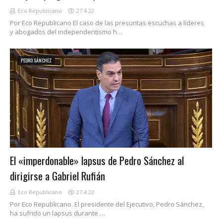
Eco Republicano
27.4.22
Por Eco Republicano El caso de las presuntas escuchas a líderes
y abogados del independentismo h…
PEDRO SÁNCHEZ
El «imperdonable» lapsus de Pedro Sánchez al
dirigirse a Gabriel Rufián
Eco Republicano
27.4.22
Por Eco Republicano. El presidente del Ejecutivo, Pedro Sánchez,
ha sufrido un lapsus durante …