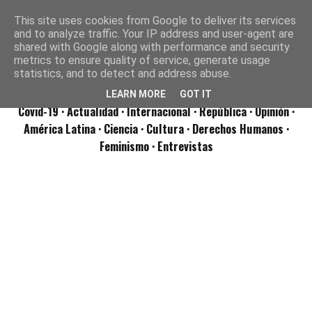
This site uses cookies from Google to deliver its services
and to analyze traffic. Your IP address and user-agent are
shared with Google along with performance and security
metrics to ensure quality of service, generate usage
statistics, and to detect and address abuse.
LEARN MORE
GOT IT
Covid-19
· Actualidad
· Internacional
· República
· Opinión
·
América Latina ·
Ciencia ·
Cultura ·
Derechos Humanos ·
Feminismo ·
Entrevistas