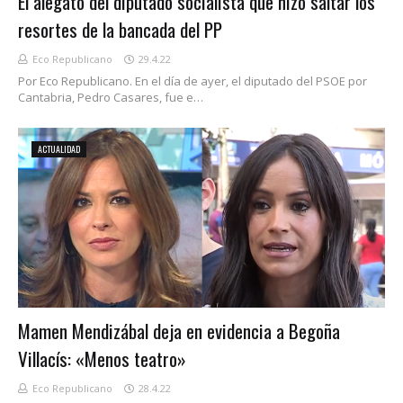
El alegato del diputado socialista que hizo saltar los
resortes de la bancada del PP
Eco Republicano
29.4.22
Por Eco Republicano. En el día de ayer, el diputado del PSOE por
Cantabria, Pedro Casares, fue e…
ACTUALIDAD
Mamen Mendizábal deja en evidencia a Begoña
Villacís: «Menos teatro»
Eco Republicano
28.4.22